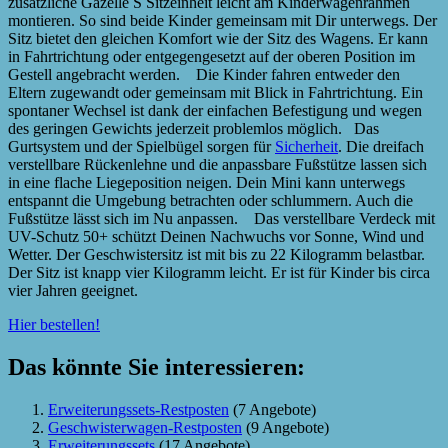
zusätzliche Gazelle S Sitzeinheit leicht am Kinderwagenrahmen
montieren. So sind beide Kinder gemeinsam mit Dir unterwegs. Der
Sitz bietet den gleichen Komfort wie der Sitz des Wagens. Er kann
in Fahrtrichtung oder entgegengesetzt auf der oberen Position im
Gestell angebracht werden. Die Kinder fahren entweder den
Eltern zugewandt oder gemeinsam mit Blick in Fahrtrichtung. Ein
spontaner Wechsel ist dank der einfachen Befestigung und wegen
des geringen Gewichts jederzeit problemlos möglich. Das
Gurtsystem und der Spielbügel sorgen für
Sicherheit
. Die dreifach
verstellbare Rückenlehne und die anpassbare Fußstütze lassen sich
in eine flache Liegeposition neigen. Dein Mini kann unterwegs
entspannt die Umgebung betrachten oder schlummern. Auch die
Fußstütze lässt sich im Nu anpassen. Das verstellbare Verdeck mit
UV-Schutz 50+ schützt Deinen Nachwuchs vor Sonne, Wind und
Wetter. Der Geschwistersitz ist mit bis zu 22 Kilogramm belastbar.
Der Sitz ist knapp vier Kilogramm leicht. Er ist für Kinder bis circa
vier Jahren geeignet.
Hier bestellen!
Das könnte Sie interessieren:
Erweiterungssets-Restposten
(7 Angebote)
Geschwisterwagen-Restposten
(9 Angebote)
Erweiterungssets
(17 Angebote)