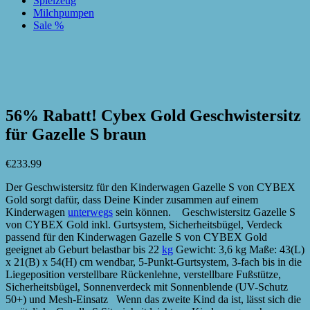
Spielzeug
Milchpumpen
Sale %
zur Wunschliste hinzufügen
zur Wunschliste hinzufügen
56% Rabatt! Cybex Gold Geschwistersitz
für Gazelle S braun
€
233.99
Der Geschwistersitz für den Kinderwagen Gazelle S von CYBEX
Gold sorgt dafür, dass Deine Kinder zusammen auf einem
Kinderwagen
unterwegs
sein können. Geschwistersitz Gazelle S
von CYBEX Gold inkl. Gurtsystem, Sicherheitsbügel, Verdeck
passend für den Kinderwagen Gazelle S von CYBEX Gold
geeignet ab Geburt belastbar bis 22
kg
Gewicht: 3,6 kg Maße: 43(L)
x 21(B) x 54(H) cm wendbar, 5-Punkt-Gurtsystem, 3-fach bis in die
Liegeposition verstellbare Rückenlehne, verstellbare Fußstütze,
Sicherheitsbügel, Sonnenverdeck mit Sonnenblende (UV-Schutz
50+) und Mesh-Einsatz Wenn das zweite Kind da ist, lässt sich die