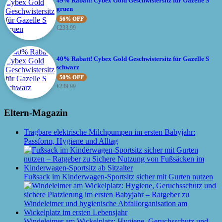
49% Rabatt! Cybex Gold Geschwistersitz für Gazelle S
gruen
56% OFF
€
233.99
40% Rabatt! Cybex Gold Geschwistersitz für Gazelle S
schwarz
50% OFF
€
239.99
Eltern-Magazin
Tragbare elektrische Milchpumpen im ersten Babyjahr:
Passform, Hygiene und Alltag
Fußsack im Kinderwagen-Sportsitz sicher mit Gurten nutzen
Windeleimer am Wickelplatz: Hygiene, Geruchsschutz und