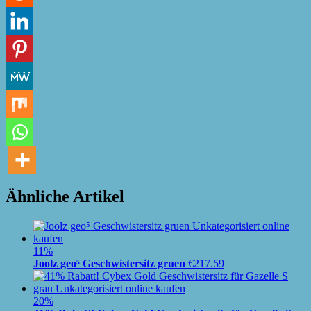
Ähnliche Artikel
11%
Joolz geo⁵ Geschwistersitz gruen
€
217.59
20%