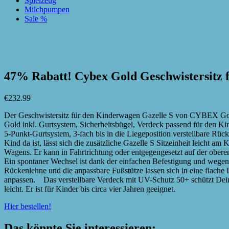
Spielzeug
Milchpumpen
Sale %
zur Wunschliste hinzufügen
zur Wunschliste hinzufügen
47% Rabatt! Cybex Gold Geschwistersitz f
€
232.99
Der Geschwistersitz für den Kinderwagen Gazelle S von CYBEX Go
Gold inkl. Gurtsystem, Sicherheitsbügel, Verdeck passend für den 
5-Punkt-Gurtsystem, 3-fach bis in die Liegeposition verstellbare R
Kind da ist, lässt sich die zusätzliche Gazelle S Sitzeinheit leicht
Wagens. Er kann in Fahrtrichtung oder entgegengesetzt auf der ober
Ein spontaner Wechsel ist dank der einfachen Befestigung und wegen
Rückenlehne und die anpassbare Fußstütze lassen sich in eine flach
anpassen. Das verstellbare Verdeck mit UV-Schutz 50+ schützt Deine
leicht. Er ist für Kinder bis circa vier Jahren geeignet.
Hier bestellen!
Das könnte Sie interessieren: