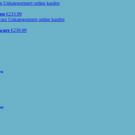
uen
€
233.99
hwarz
€
239.99
en
un