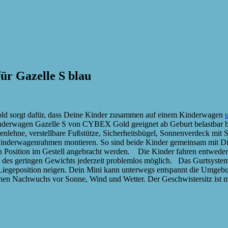
ür Gazelle S blau
ld sorgt dafür, dass Deine Kinder zusammen auf einem Kinderwagen
Kinderwagen Gazelle S von CYBEX Gold geeignet ab Geburt belastbar 
ückenlehne, verstellbare Fußstütze, Sicherheitsbügel, Sonnenverdeck
 am Kinderwagenrahmen montieren. So sind beide Kinder gemeinsam mit Di
en Position im Gestell angebracht werden. Die Kinder fahren entweder
 des geringen Gewichts jederzeit problemlos möglich. Das Gurtsystem
e Liegeposition neigen. Dein Mini kann unterwegs entspannt die Umgebu
n Nachwuchs vor Sonne, Wind und Wetter. Der Geschwistersitz ist mit