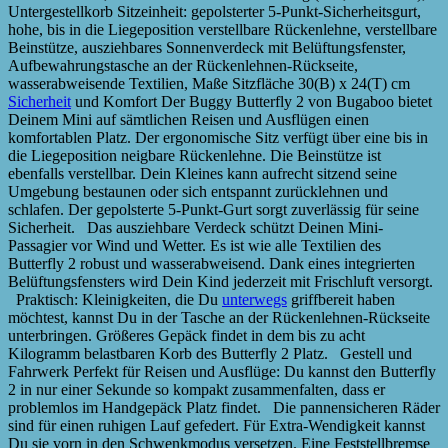
Untergestellkorb Sitzeinheit: gepolsterter 5-Punkt-Sicherheitsgurt,
hohe, bis in die Liegeposition verstellbare Rückenlehne, verstellbare
Beinstütze, ausziehbares Sonnenverdeck mit Belüftungsfenster,
Aufbewahrungstasche an der Rückenlehnen-Rückseite,
wasserabweisende Textilien, Maße Sitzfläche 30(B) x 24(T) cm
Sicherheit
und Komfort Der Buggy Butterfly 2 von Bugaboo bietet
Deinem Mini auf sämtlichen Reisen und Ausflügen einen
komfortablen Platz. Der ergonomische Sitz verfügt über eine bis in
die Liegeposition neigbare Rückenlehne. Die Beinstütze ist
ebenfalls verstellbar. Dein Kleines kann aufrecht sitzend seine
Umgebung bestaunen oder sich entspannt zurücklehnen und
schlafen. Der gepolsterte 5-Punkt-Gurt sorgt zuverlässig für seine
Sicherheit. Das ausziehbare Verdeck schützt Deinen Mini-
Passagier vor Wind und Wetter. Es ist wie alle Textilien des
Butterfly 2 robust und wasserabweisend. Dank eines integrierten
Belüftungsfensters wird Dein Kind jederzeit mit Frischluft versorgt.
Praktisch: Kleinigkeiten, die Du
unterwegs
griffbereit haben
möchtest, kannst Du in der Tasche an der Rückenlehnen-Rückseite
unterbringen. Größeres Gepäck findet in dem bis zu acht
Kilogramm belastbaren Korb des Butterfly 2 Platz. Gestell und
Fahrwerk Perfekt für Reisen und Ausflüge: Du kannst den Butterfly
2 in nur einer Sekunde so kompakt zusammenfalten, dass er
problemlos im Handgepäck Platz findet. Die pannensicheren Räder
sind für einen ruhigen Lauf gefedert. Für Extra-Wendigkeit kannst
Du sie vorn in den Schwenkmodus versetzen. Eine Feststellbremse