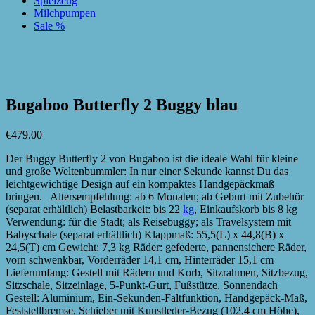
Spielzeug
Milchpumpen
Sale %
zur Wunschliste hinzufügen
zur Wunschliste hinzufügen
Bugaboo Butterfly 2 Buggy blau
€
479.00
Der Buggy Butterfly 2 von Bugaboo ist die ideale Wahl für kleine
und große Weltenbummler: In nur einer Sekunde kannst Du das
leichtgewichtige Design auf ein kompaktes Handgepäckmaß
bringen. Altersempfehlung: ab 6 Monaten; ab Geburt mit Zubehör
(separat erhältlich) Belastbarkeit: bis 22
kg
, Einkaufskorb bis 8 kg
Verwendung: für die Stadt; als Reisebuggy; als Travelsystem mit
Babyschale (separat erhältlich) Klappmaß: 55,5(L) x 44,8(B) x
24,5(T) cm Gewicht: 7,3 kg Räder: gefederte, pannensichere Räder,
vorn schwenkbar, Vorderräder 14,1 cm, Hinterräder 15,1 cm
Lieferumfang: Gestell mit Rädern und Korb, Sitzrahmen, Sitzbezug,
Sitzschale, Sitzeinlage, 5-Punkt-Gurt, Fußstütze, Sonnendach
Gestell: Aluminium, Ein-Sekunden-Faltfunktion, Handgepäck-Maß,
Feststellbremse, Schieber mit Kunstleder-Bezug (102,4 cm Höhe),