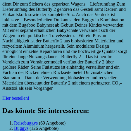
dient Dir zum Sichern des geparkten Wagens. Lieferumfang Zum
Lieferumfang des Butterfly 2 gehören das Gestell samt Rädern und
Einkaufskorb sowie der komplette Sitz. Auch das Verdeck ist
inklusive. Besonderheiten Du kannst den Buggy in Kombination
mit dem Bugaboo Babynest ab Geburt Deines Kindes verwenden.
Mit einer separat erhältlichen Babyschale verwandelt sich der
Wagen in ein praktisches Travelsystem. Für ein Plus an
Nachhaltigkeit ist der Butterfly 2 aus biobasierten Materialien und
recyceltem Aluminium hergestellt. Sein modulares Design
ermöglicht einzelne Reparaturen und die hochwertige Qualität sorgt
für eine lange Nutzungsdauer. Butterfly 2 – Das ist neu Im
Vergleich zum Vorgängermodell verfügt der Butterfly 2 über
größere Räder. Seine Fußstütze ist einhändig verstellbar und ein
Fach an der Rückenlehnen-Rückseite bietet Dir zusätzlichen
Stauraum. Dank der Verwendung biobasierter und recycelter
Materialien überzeugt der Butterfly 2 mit einem geringeren CO₂-
Ausstoß als sein Vorgänger.
Hier bestellen!
Das könnte Sie interessieren:
Reisebuggys
(69 Angebote)
Buggys
(126 Angebote)