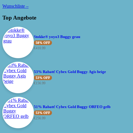
Wunschliste –
Top Angebote
Stokke® yoyo3 Buggy grau
58% OFF
€
410.99
53% Rabatt! Cybex Gold Buggy Agis beige
53% OFF
€
156.99
51% Rabatt! Cybex Gold Buggy ORFEO gelb
53% OFF
€
256.99