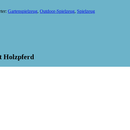
ter:
Gartenspielzeug
,
Outdoor-Spielzeug
,
Spielzeug
t Holzpferd