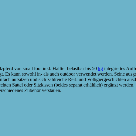
ferd von small foot inkl. Halfter belastbar bis 50
kg
integriertes Auf
gt. Es kann sowohl in- als auch outdoor verwendet werden. Seine ausge
infach aufsitzen und sich zahlreiche Reit- und Voltigiergeschichten au
echten Sattel oder Sitzkissen (beides separat erhältlich) ergänzt werde
verschiedenes Zubehör verstauen.