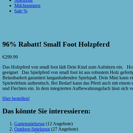
Spielzeug
Milchpumpen
Sale %
zur Wunschliste hinzufügen
zur Wunschliste hinzufügen
96% Rabatt! Small Foot Holzpferd
€
299.99
Das Holzpferd von small foot lädt Dein Kind zum Aufsitzen ein. Holzp
geeignet Das Spielpferd von small foot ist aus robustem Holz geferti
Belastbarkeit garantiert langanhaltenden Spielspaß. Dein Mini kann e
Spielerlebnis authentisch. Bei Bedarf kann das Pferd auch mit einem 
und Flechten ein. In dem integrierten Aufbewahrungsfach lässt sich 
Hier bestellen!
Das könnte Sie interessieren:
Gartenspielzeug
(12 Angebote)
Outdoor-Spielzeug
(27 Angebote)