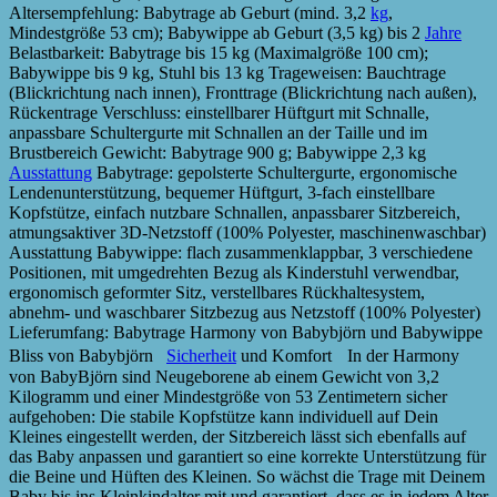
Altersempfehlung: Babytrage ab Geburt (mind. 3,2
kg
,
Mindestgröße 53 cm); Babywippe ab Geburt (3,5 kg) bis 2
Jahre
Belastbarkeit: Babytrage bis 15 kg (Maximalgröße 100 cm);
Babywippe bis 9 kg, Stuhl bis 13 kg Trageweisen: Bauchtrage
(Blickrichtung nach innen), Fronttrage (Blickrichtung nach außen),
Rückentrage Verschluss: einstellbarer Hüftgurt mit Schnalle,
anpassbare Schultergurte mit Schnallen an der Taille und im
Brustbereich Gewicht: Babytrage 900 g; Babywippe 2,3 kg
Ausstattung
Babytrage: gepolsterte Schultergurte, ergonomische
Lendenunterstützung, bequemer Hüftgurt, 3-fach einstellbare
Kopfstütze, einfach nutzbare Schnallen, anpassbarer Sitzbereich,
atmungsaktiver 3D-Netzstoff (100% Polyester, maschinenwaschbar)
Ausstattung Babywippe: flach zusammenklappbar, 3 verschiedene
Positionen, mit umgedrehten Bezug als Kinderstuhl verwendbar,
ergonomisch geformter Sitz, verstellbares Rückhaltesystem,
abnehm- und waschbarer Sitzbezug aus Netzstoff (100% Polyester)
Lieferumfang: Babytrage Harmony von Babybjörn und Babywippe
Bliss von Babybjörn
Sicherheit
und Komfort In der Harmony
von BabyBjörn sind Neugeborene ab einem Gewicht von 3,2
Kilogramm und einer Mindestgröße von 53 Zentimetern sicher
aufgehoben: Die stabile Kopfstütze kann individuell auf Dein
Kleines eingestellt werden, der Sitzbereich lässt sich ebenfalls auf
das Baby anpassen und garantiert so eine korrekte Unterstützung für
die Beine und Hüften des Kleinen. So wächst die Trage mit Deinem
Baby bis ins Kleinkindalter mit und garantiert, dass es in jedem Alter