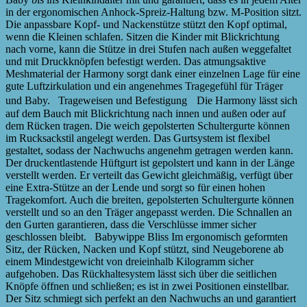
in der ergonomischen Anhock-Spreiz-Haltung bzw. M-Position sitzt.
Die anpassbare Kopf- und Nackenstütze stützt den Kopf optimal,
wenn die Kleinen schlafen. Sitzen die Kinder mit Blickrichtung
nach vorne, kann die Stütze in drei Stufen nach außen weggefaltet
und mit Druckknöpfen befestigt werden. Das atmungsaktive
Meshmaterial der Harmony sorgt dank einer einzelnen Lage für eine
gute Luftzirkulation und ein angenehmes Tragegefühl für Träger
und Baby. Trageweisen und Befestigung Die Harmony lässt sich
auf dem Bauch mit Blickrichtung nach innen und außen oder auf
dem Rücken tragen. Die weich gepolsterten Schultergurte können
im Rucksackstil angelegt werden. Das Gurtsystem ist flexibel
gestaltet, sodass der Nachwuchs angenehm getragen werden kann.
Der druckentlastende Hüftgurt ist gepolstert und kann in der Länge
verstellt werden. Er verteilt das Gewicht gleichmäßig, verfügt über
eine Extra-Stütze an der Lende und sorgt so für einen hohen
Tragekomfort. Auch die breiten, gepolsterten Schultergurte können
verstellt und so an den Träger angepasst werden. Die Schnallen an
den Gurten garantieren, dass die Verschlüsse immer sicher
geschlossen bleibt. Babywippe Bliss Im ergonomisch geformten
Sitz, der Rücken, Nacken und Kopf stützt, sind Neugeborene ab
einem Mindestgewicht von dreieinhalb Kilogramm sicher
aufgehoben. Das Rückhaltesystem lässt sich über die seitlichen
Knöpfe öffnen und schließen; es ist in zwei Positionen einstellbar.
Der Sitz schmiegt sich perfekt an den Nachwuchs an und garantiert