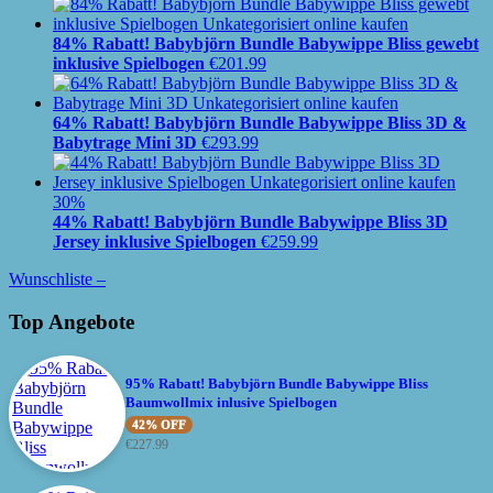
84% Rabatt! Babybjörn Bundle Babywippe Bliss gewebt
inklusive Spielbogen
€
201.99
64% Rabatt! Babybjörn Bundle Babywippe Bliss 3D &
Babytrage Mini 3D
€
293.99
30%
44% Rabatt! Babybjörn Bundle Babywippe Bliss 3D
Jersey inklusive Spielbogen
€
259.99
Wunschliste –
Top Angebote
95% Rabatt! Babybjörn Bundle Babywippe Bliss
Baumwollmix inlusive Spielbogen
42% OFF
€
227.99