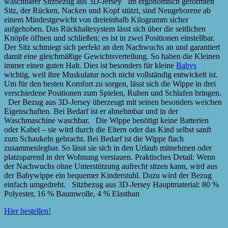
waschbarer Sitzbezug aus 3D-Jersey Im ergonomisch geformten
Sitz, der Rücken, Nacken und Kopf stützt, sind Neugeborene ab
einem Mindestgewicht von dreieinhalb Kilogramm sicher
aufgehoben. Das Rückhaltesystem lässt sich über die seitlichen
Knöpfe öffnen und schließen; es ist in zwei Positionen einstellbar.
Der Sitz schmiegt sich perfekt an den Nachwuchs an und garantiert
damit eine gleichmäßige Gewichtsverteilung. So haben die Kleinen
immer einen guten Halt. Dies ist besonders für kleine
Babys
wichtig, weil ihre Muskulatur noch nicht vollständig entwickelt ist.
Um für den besten Komfort zu sorgen, lässt sich die Wippe in drei
verschiedene Positionen zum Spielen, Ruhen und Schlafen bringen.
Der Bezug aus 3D-Jersey überzeugt mit seinen besonders weichen
Eigenschaften. Bei Bedarf ist er abnehmbar und in der
Waschmaschine waschbar. Die Wippe benötigt keine Batterien
oder Kabel – sie wird durch die Eltern oder das Kind selbst sanft
zum Schaukeln gebracht. Bei Bedarf ist die Wippe flach
zusammenlegbar. So lässt sie sich in den Urlaub mitnehmen oder
platzsparend in der Wohnung verstauen. Praktisches Detail: Wenn
der Nachwuchs ohne Unterstützung aufrecht sitzen kann, wird aus
der Babywippe ein bequemer Kinderstuhl. Dazu wird der Bezug
einfach umgedreht. Sitzbezug aus 3D-Jersey Hauptmaterial: 80 %
Polyester, 16 % Baumwolle, 4 % Elasthan
Hier bestellen!