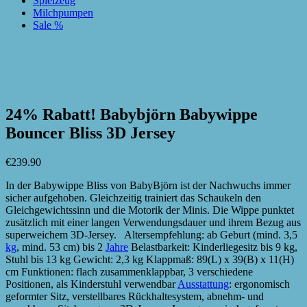
Spielzeug
Milchpumpen
Sale %
zur Wunschliste hinzufügen
zur Wunschliste hinzufügen
24% Rabatt! Babybjörn Babywippe
Bouncer Bliss 3D Jersey
€
239.90
In der Babywippe Bliss von BabyBjörn ist der Nachwuchs immer
sicher aufgehoben. Gleichzeitig trainiert das Schaukeln den
Gleichgewichtssinn und die Motorik der Minis. Die Wippe punktet
zusätzlich mit einer langen Verwendungsdauer und ihrem Bezug aus
superweichem 3D-Jersey. Altersempfehlung: ab Geburt (mind. 3,5
kg
, mind. 53 cm) bis 2
Jahre
Belastbarkeit: Kinderliegesitz bis 9 kg,
Stuhl bis 13 kg Gewicht: 2,3 kg Klappmaß: 89(L) x 39(B) x 11(H)
cm Funktionen: flach zusammenklappbar, 3 verschiedene
Positionen, als Kinderstuhl verwendbar
Ausstattung
: ergonomisch
geformter Sitz, verstellbares Rückhaltesystem, abnehm- und