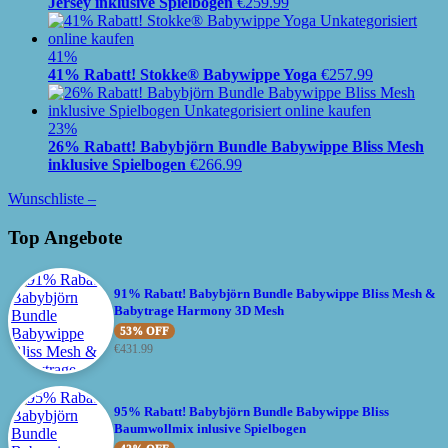
Jersey inklusive Spielbogen
€
259.99
41%
41% Rabatt! Stokke® Babywippe Yoga
€
257.99
23%
26% Rabatt! Babybjörn Bundle Babywippe Bliss Mesh
inklusive Spielbogen
€
266.99
Wunschliste –
Top Angebote
91% Rabatt! Babybjörn Bundle Babywippe Bliss Mesh &
Babytrage Harmony 3D Mesh
53% OFF
€
431.99
95% Rabatt! Babybjörn Bundle Babywippe Bliss
Baumwollmix inlusive Spielbogen