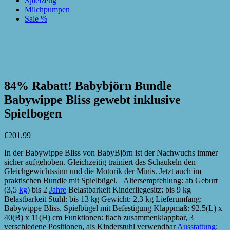
Spielzeug
Milchpumpen
Sale %
zur Wunschliste hinzufügen
zur Wunschliste hinzufügen
84% Rabatt! Babybjörn Bundle
Babywippe Bliss gewebt inklusive
Spielbogen
€
201.99
In der Babywippe Bliss von BabyBjörn ist der Nachwuchs immer
sicher aufgehoben. Gleichzeitig trainiert das Schaukeln den
Gleichgewichtssinn und die Motorik der Minis. Jetzt auch im
praktischen Bundle mit Spielbügel. Altersempfehlung: ab Geburt
(3,5
kg
) bis 2
Jahre
Belastbarkeit Kinderliegesitz: bis 9 kg
Belastbarkeit Stuhl: bis 13 kg Gewicht: 2,3 kg Lieferumfang:
Babywippe Bliss, Spielbügel mit Befestigung Klappmaß: 92,5(L) x
40(B) x 11(H) cm Funktionen: flach zusammenklappbar, 3
verschiedene Positionen, als Kinderstuhl verwendbar
Ausstattung
: