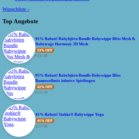
Wunschliste –
Top Angebote
91% Rabatt! Babybjörn Bundle Babywippe Bliss Mesh &
Babytrage Harmony 3D Mesh
53% OFF
€
431.99
95% Rabatt! Babybjörn Bundle Babywippe Bliss
Baumwollmix inlusive Spielbogen
42% OFF
€
227.99
41% Rabatt! Stokke® Babywippe Yoga
41% OFF
€
257.99