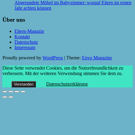
Abgerundete Möbel im Babyzimmer: worauf Eltern im ersten
Jahr achten können
Über uns
Eltern-Magazin
Kontakt
Datenschutz
Impressum
Proudly powered by
WordPress
|
Theme:
Envo Magazine
Diese Seite verwendet Cookies, um die Nutzerfreundlichkeit zu
verbessern. Mit der weiteren Verwendung stimmen Sie dem zu.
Datenschutzerklärung
Verstanden