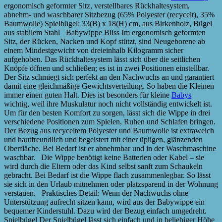
ergonomisch geformter Sitz, verstellbares Rückhaltesystem,
abnehm- und waschbarer Sitzbezug (65% Polyester (recycelt), 35%
Baumwolle) Spielbügel: 33(B) x 18(H) cm, aus Birkenholz, Bügel
aus stabilem Stahl Babywippe Bliss Im ergonomisch geformten
Sitz, der Rücken, Nacken und Kopf stützt, sind Neugeborene ab
einem Mindestgewicht von dreieinhalb Kilogramm sicher
aufgehoben. Das Rückhaltesystem lässt sich über die seitlichen
Knöpfe öffnen und schließen; es ist in zwei Positionen einstellbar.
Der Sitz schmiegt sich perfekt an den Nachwuchs an und garantiert
damit eine gleichmäßige Gewichtsverteilung. So haben die Kleinen
immer einen guten Halt. Dies ist besonders für kleine
Babys
wichtig, weil ihre Muskulatur noch nicht vollständig entwickelt ist.
Um für den besten Komfort zu sorgen, lässt sich die Wippe in drei
verschiedene Positionen zum Spielen, Ruhen und Schlafen bringen.
Der Bezug aus recyceltem Polyester und Baumwolle ist extraweich
und hautfreundlich und begeistert mit einer üpiigen, glänzenden
Oberfläche. Bei Bedarf ist er abnehmbar und in der Waschmaschine
waschbar. Die Wippe benötigt keine Batterien oder Kabel – sie
wird durch die Eltern oder das Kind selbst sanft zum Schaukeln
gebracht. Bei Bedarf ist die Wippe flach zusammenlegbar. So lässt
sie sich in den Urlaub mitnehmen oder platzsparend in der Wohnung
verstauen. Praktisches Detail: Wenn der Nachwuchs ohne
Unterstützung aufrecht sitzen kann, wird aus der Babywippe ein
bequemer Kinderstuhl. Dazu wird der Bezug einfach umgedreht.
Spielbügel Der Spielbügel lässt sich einfach und in beliebiger Höhe