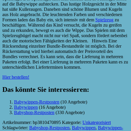
auf die Babywippe aufstecken. Das lustige Holzgesicht in der Mitte
hat süße Kulleraugen. Daneben sind schöne Blumen und Kugeln
aus Holz angebracht. Die leuchtenden Farben und verschiedenen
Formen laden das Baby ein, sich intensiv mit dem
Spielzeug
zu
beschäftigen. Während das Kind versucht, die Kugeln zu greifen
und zu erkunden, bewegt es auch die Wippe. Das Spielen mit dem
Spielzeugbügel macht nicht nur viel Spaß, sondern fördert nebenbei
auch die motorischen Fähigkeiten der Kleinen. Hinweis Eine
Rücksendung einzelner Bundle-Bestandteile ist möglich. Bei der
Rückerstattung wird hierbei automatisch der Preisvorteil des
Bundles verrechnet. Es kann sein, dass die Lieferung in mehreren
Paketen erfolgt. Bei einer Lieferung in mehreren Paketen kann es zu
unterschiedlichen Lieferterminen kommen.
Hier bestellen!
Das könnte Sie interessieren:
Babywippen-Restposten
(10 Angebote)
Babywippen
(16 Angebote)
Babyshop-Restposten
(330 Angebote)
Artikelnummer:
bp3810470895
Kategorie:
Unkategorisiert
Schlagwörter:
Babyshop-Restposten
,
Babywippen
,
Babywippen-