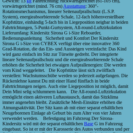
Gewicht: 13
kg
Fahrtrichtung: rückwärtsgerichtet (61-105 cm),
vorwärtsgerichtet (mind. 76 cm)
Ausstattung
: 360°-
Rotationsmechanismus, linearer Seitenaufprallschutz (L.S.P.
System), energieabsorbierende Schale, 12-fach höhenverstellbare
Kopfstütze, einhändig 5-fach bis in Liegeposition neigbar in beiden
Fahrtrichtungen, 5-Punkt-Gurtsystem, All-round-Luftzirkulation
Lieferumfang: Kindersitz Sirona G i-Size Reboarder,
Bedienungsanleitung Sicherheit und Komfort Der Kindersitz
Sirona G i-Size von CYBEX verfügt über eine innovative 360
Grad-Rotation, die das Ein- und Aussteigen vereinfacht: Das Kind
wird ganz einfach im Sitz zur Türseite gedreht. Der integrierte
lineare Seitenaufprallschutz und die energieabsorbierende Schale
erhöhen die Sicherheit bei etwaigen Aufprallenergien: Die werden
vom Kind weggeleitet. Die Kopfstütze lässt sich zwölffach
verstellen: Wachstumsschübe werden so jederzeit aufgefangen. Die
Rückenlehne kannst Du mit einer Hand fünffach in beide
Fahrtrichtungen neigen. Auch eine Liegeposition ist möglich, damit
Dein Mini selig schlummern kann. Die All-round-Luftzirkulation
ermöglicht einen aktiveren Luftaustausch, damit das Sitzklima
immer angenehm bleibt. Zusätzliche Mesh-Einsätze erhöhen die
Atmungsaktivität. Der Sitz kann ab mit einer separat erhältlichen
Neugeborenen Einlage ab Geburt bis zum Alter von vier Jahren
verwendet werden. Befestigung im Fahrzeug Der Sirona-
Kindersitz wird mit der separat erhältlichen
Base
G im Fahrzeug
eingebaut. So ist er mit der Karosserie des Autos verbunden und per