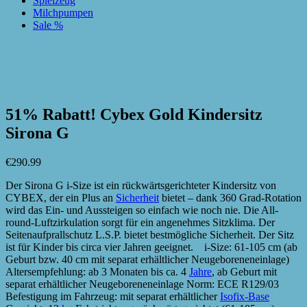
Spielzeug
Milchpumpen
Sale %
zur Wunschliste hinzufügen
zur Wunschliste hinzufügen
51% Rabatt! Cybex Gold Kindersitz
Sirona G
€
290.99
Der Sirona G i-Size ist ein rückwärtsgerichteter Kindersitz von
CYBEX, der ein Plus an
Sicherheit
bietet – dank 360 Grad-Rotation
wird das Ein- und Aussteigen so einfach wie noch nie. Die All-
round-Luftzirkulation sorgt für ein angenehmes Sitzklima. Der
Seitenaufprallschutz L.S.P. bietet bestmögliche Sicherheit. Der Sitz
ist für Kinder bis circa vier Jahren geeignet. i-Size: 61-105 cm (ab
Geburt bzw. 40 cm mit separat erhältlicher Neugeboreneneinlage)
Altersempfehlung: ab 3 Monaten bis ca. 4
Jahre
, ab Geburt mit
separat erhältlicher Neugeboreneneinlage Norm: ECE R129/03
Befestigung im Fahrzeug: mit separat erhältlicher
Isofix-Base