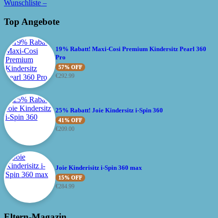
Wunschliste –
Top Angebote
19% Rabatt! Maxi-Cosi Premium Kindersitz Pearl 360
Pro
57% OFF
€
292.99
25% Rabatt! Joie Kindersitz i-Spin 360
41% OFF
€
209.00
Joie Kinderisitz i-Spin 360 max
15% OFF
€
284.99
Eltern-Magazin