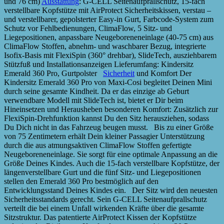
und 76 cm)
Ausstattung
: G-CELL Seitenaufprallschutz, 15-fach
verstellbare Kopfstütze mit AirProtect Sicherheitskissen, verstau –
und verstellbarer, gepolsterter Easy-in Gurt, Farbcode-System zum
Schutz vor Fehlbedienungen, ClimaFlow, 5 Sitz- und
Liegepositionen, anpassbare Neugeboreneneinlage (40-75 cm) aus
ClimaFlow Stoffen, abnehm- und waschbarer Bezug, integrierte
Isofix-Basis mit FlexiSpin (360° drehbar), SlideTech, ausziehbarem
Stützfuß und Installationsanzeigen Lieferumfang: Kindersitz
Emerald 360 Pro, Gurtpolster
Sicherheit
und Komfort Der
Kindersitz Emerald 360 Pro von Maxi-Cosi begleitet Deinen Mini
durch seine gesamte Kindheit. Da er das einzige ab Geburt
verwendbare Modell mit SlideTech ist, bietet er Dir beim
Hineinsetzen und Herausheben besonderen Komfort: Zusätzlich zur
FlexiSpin-Drehfunktion kannst Du den Sitz herausziehen, sodass
Du Dich nicht in das Fahrzeug beugen musst. Bis zu einer Größe
von 75 Zentimetern erhält Dein kleiner Passagier Unterstützung
durch die aus atmungsaktiven ClimaFlow Stoffen gefertigte
Neugeboreneneinlage. Sie sorgt für eine optimale Anpassung an die
Größe Deines Kindes. Auch die 15-fach verstellbare Kopfstütze, der
längenverstellbare Gurt und die fünf Sitz- und Liegepositionen
stellen den Emerald 360 Pro bestmöglich auf den
Entwicklungsstand Deines Kindes ein. Der Sitz wird den neuesten
Sicherheitsstandards gerecht. Sein G-CELL Seitenaufprallschutz
verteilt die bei einem Unfall wirkenden Kräfte über die gesamte
Sitzstruktur. Das patentierte AirProtect Kissen der Kopfstütze