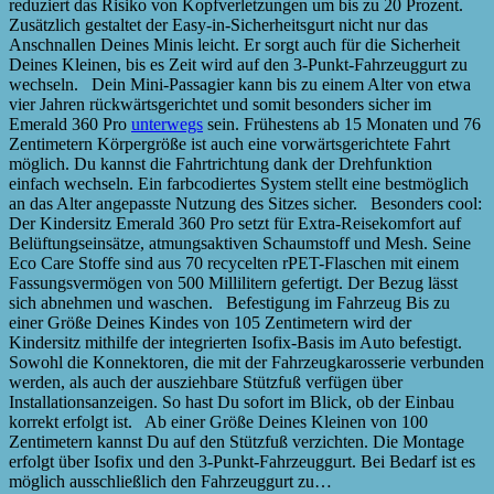
reduziert das Risiko von Kopfverletzungen um bis zu 20 Prozent.
Zusätzlich gestaltet der Easy-in-Sicherheitsgurt nicht nur das
Anschnallen Deines Minis leicht. Er sorgt auch für die Sicherheit
Deines Kleinen, bis es Zeit wird auf den 3-Punkt-Fahrzeuggurt zu
wechseln. Dein Mini-Passagier kann bis zu einem Alter von etwa
vier Jahren rückwärtsgerichtet und somit besonders sicher im
Emerald 360 Pro
unterwegs
sein. Frühestens ab 15 Monaten und 76
Zentimetern Körpergröße ist auch eine vorwärtsgerichtete Fahrt
möglich. Du kannst die Fahrtrichtung dank der Drehfunktion
einfach wechseln. Ein farbcodiertes System stellt eine bestmöglich
an das Alter angepasste Nutzung des Sitzes sicher. Besonders cool:
Der Kindersitz Emerald 360 Pro setzt für Extra-Reisekomfort auf
Belüftungseinsätze, atmungsaktiven Schaumstoff und Mesh. Seine
Eco Care Stoffe sind aus 70 recycelten rPET-Flaschen mit einem
Fassungsvermögen von 500 Millilitern gefertigt. Der Bezug lässt
sich abnehmen und waschen. Befestigung im Fahrzeug Bis zu
einer Größe Deines Kindes von 105 Zentimetern wird der
Kindersitz mithilfe der integrierten Isofix-Basis im Auto befestigt.
Sowohl die Konnektoren, die mit der Fahrzeugkarosserie verbunden
werden, als auch der ausziehbare Stützfuß verfügen über
Installationsanzeigen. So hast Du sofort im Blick, ob der Einbau
korrekt erfolgt ist. Ab einer Größe Deines Kleinen von 100
Zentimetern kannst Du auf den Stützfuß verzichten. Die Montage
erfolgt über Isofix und den 3-Punkt-Fahrzeuggurt. Bei Bedarf ist es
möglich ausschließlich den Fahrzeuggurt zu…