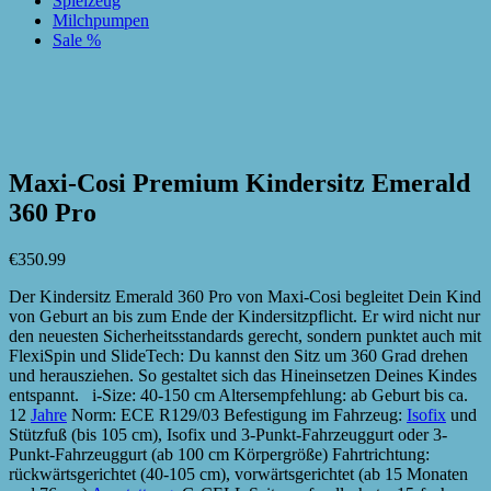
Spielzeug
Milchpumpen
Sale %
zur Wunschliste hinzufügen
zur Wunschliste hinzufügen
Maxi-Cosi Premium Kindersitz Emerald
360 Pro
€
350.99
Der Kindersitz Emerald 360 Pro von Maxi-Cosi begleitet Dein Kind
von Geburt an bis zum Ende der Kindersitzpflicht. Er wird nicht nur
den neuesten Sicherheitsstandards gerecht, sondern punktet auch mit
FlexiSpin und SlideTech: Du kannst den Sitz um 360 Grad drehen
und herausziehen. So gestaltet sich das Hineinsetzen Deines Kindes
entspannt. i-Size: 40-150 cm Altersempfehlung: ab Geburt bis ca.
12
Jahre
Norm: ECE R129/03 Befestigung im Fahrzeug:
Isofix
und
Stützfuß (bis 105 cm), Isofix und 3-Punkt-Fahrzeuggurt oder 3-
Punkt-Fahrzeuggurt (ab 100 cm Körpergröße) Fahrtrichtung:
rückwärtsgerichtet (40-105 cm), vorwärtsgerichtet (ab 15 Monaten