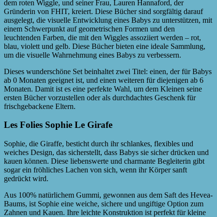
dem roten Wiggle, und seiner Frau, Lauren Hannaford, der
Gründerin von FHIT, kreiert. Diese Bücher sind sorgfältig darauf
ausgelegt, die visuelle Entwicklung eines Babys zu unterstützen, mit
einem Schwerpunkt auf geometrischen Formen und den
leuchtenden Farben, die mit den Wiggles assoziiert werden – rot,
blau, violett und gelb. Diese Bücher bieten eine ideale Sammlung,
um die visuelle Wahrnehmung eines Babys zu verbessern.
Dieses wunderschöne Set beinhaltet zwei Titel: einen, der für Babys
ab 0 Monaten geeignet ist, und einen weiteren für diejenigen ab 6
Monaten. Damit ist es eine perfekte Wahl, um dem Kleinen seine
ersten Bücher vorzustellen oder als durchdachtes Geschenk für
frischgebackene Eltern.
Les Folies Sophie Le Girafe
Sophie, die Giraffe, besticht durch ihr schlankes, flexibles und
weiches Design, das sicherstellt, dass Babys sie sicher drücken und
kauen können. Diese liebenswerte und charmante Begleiterin gibt
sogar ein fröhliches Lachen von sich, wenn ihr Körper sanft
gedrückt wird.
Aus 100% natürlichem Gummi, gewonnen aus dem Saft des Hevea-
Baums, ist Sophie eine weiche, sichere und ungiftige Option zum
Zahnen und Kauen. Ihre leichte Konstruktion ist perfekt für kleine