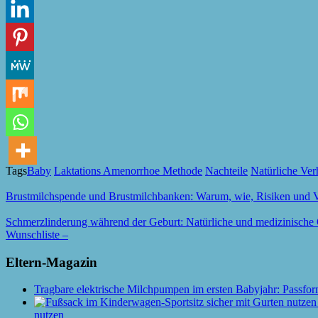
Tags
Baby
Laktations Amenorrhoe Methode
Nachteile
Natürliche Ve
Brustmilchspende und Brustmilchbanken: Warum, wie, Risiken und V
Schmerzlinderung während der Geburt: Natürliche und medizinische
Wunschliste –
Eltern-Magazin
Tragbare elektrische Milchpumpen im ersten Babyjahr: Passfor
nutzen