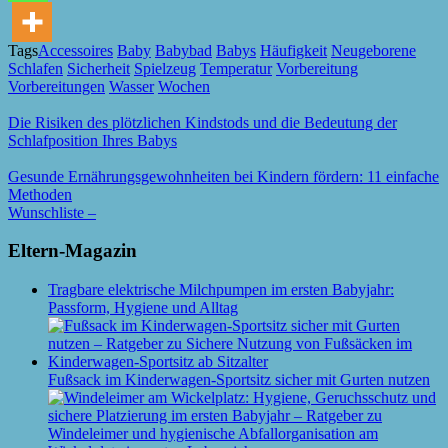
Tags
Accessoires
Baby
Babybad
Babys
Häufigkeit
Neugeborene
Schlafen
Sicherheit
Spielzeug
Temperatur
Vorbereitung
Vorbereitungen
Wasser
Wochen
Die Risiken des plötzlichen Kindstods und die Bedeutung der
Schlafposition Ihres Babys
Gesunde Ernährungsgewohnheiten bei Kindern fördern: 11 einfache
Methoden
Wunschliste –
Eltern-Magazin
Tragbare elektrische Milchpumpen im ersten Babyjahr:
Passform, Hygiene und Alltag
Fußsack im Kinderwagen-Sportsitz sicher mit Gurten nutzen