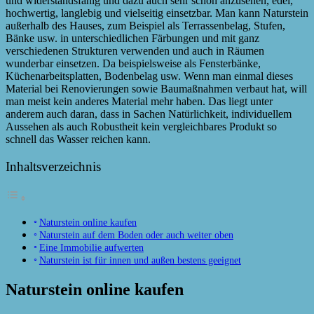
und widerstandsfähig und dazu auch sehr schön anzusehen, edel,
hochwertig, langlebig und vielseitig einsetzbar. Man kann Naturstein
außerhalb des Hauses, zum Beispiel als Terrassenbelag, Stufen,
Bänke usw. in unterschiedlichen Färbungen und mit ganz
verschiedenen Strukturen verwenden und auch in Räumen
wunderbar einsetzen. Da beispielsweise als Fensterbänke,
Küchenarbeitsplatten, Bodenbelag usw. Wenn man einmal dieses
Material bei Renovierungen sowie Baumaßnahmen verbaut hat, will
man meist kein anderes Material mehr haben. Das liegt unter
anderem auch daran, dass in Sachen Natürlichkeit, individuellem
Aussehen als auch Robustheit kein vergleichbares Produkt so
schnell das Wasser reichen kann.
Inhaltsverzeichnis
Naturstein online kaufen
Naturstein auf dem Boden oder auch weiter oben
Eine Immobilie aufwerten
Naturstein ist für innen und außen bestens geeignet
Naturstein online kaufen