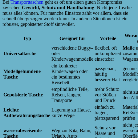
Bei
Transporttaschen
geht es oft um einen guten Kompromiss
zwischen
Gewicht, Schutz und Handhabung
. Nicht jede Tasche
muss alles können. Für manche Einsätze zählt vor allem, dass sie
schnell übergezogen werden kann. In anderen Situationen ist ein
robuster, gepolsterter Stoff sinnvoller.
Worauf
Typ
Geeignet für
Vorteile
verschiedene Buggy-
flexibel, oft
Maße
u
Universaltasche
oder
unkompliziert
zusamm
Kinderwagenmodelle
einsetzbar
Wagens
ein konkreter
passgenau,
genaue
Modellgebundene
Kinderwagen oder
häufig
Modell
Tasche
ein bestimmtes
besserer Halt
verglei
Reisebett
empfindliche Teile,
mehr Schutz
nicht z
Gepolsterte Tasche
Reisen, längere
vor Stößen
den All
Transporte
und Druck
einfach zu
Materia
Leichte
Lagerung zu Hause,
tragen,
Reißver
Aufbewahrungstasche
kurze Wege
platzsparend
prüfen
nicht je
Schutz vor
wasserabweisende
Weg zur Kita, Bahn,
wasser
Nässe und
Tasche
Urlaub, Auto
Oberflä