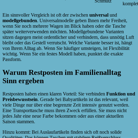
Schmutz
komplet
Ein sinnvoller Vergleich ist oft der zwischen
universal
und
modellgebunden
. Universalmodelle geben Ihnen mehr Freiheit,
wenn Sie noch mehrere Wagen im Blick haben oder die Tasche
später weiterverwenden möchten. Modellgebundene Varianten
sitzen dagegen meist ordentlicher und verhindern, dass unnötig Luft
bleibt oder das Gestell verrutscht. Welche Variante besser ist, hängt
von Ihrem Alltag ab. Wenn Sie häufiger umsteigen, ist Flexibilität
wichtig. Wenn Sie ein festes Modell haben, punktet die exakte
Passform.
Warum Restposten im Familienalltag
Sinn ergeben
Restposten haben einen klaren Vorteil: Sie verbinden
Funktion und
Preisbewusstsein
. Gerade bei Babyartikeln ist das relevant, weil
viele Dinge nur über eine begrenzte Zeit intensiv genutzt werden.
Eine Transporttasche muss ihren Zweck erfüllen. Sie muss nicht
jedes Jahr eine neue Farbe bekommen oder aus einer aktuellen
Saison stammen.
Hinzu kommt: Bei Auslaufartikeln finden sich oft noch solide
Qualitäten. Das können Taschen mit stabilem Reißverschluss,