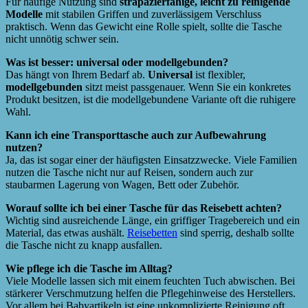
Für häufige Nutzung sind
strapazierfähige, leicht zu reinigende
Modelle
mit stabilen Griffen und zuverlässigem Verschluss
praktisch. Wenn das Gewicht eine Rolle spielt, sollte die Tasche
nicht unnötig schwer sein.
Was ist besser: universal oder modellgebunden?
Das hängt von Ihrem Bedarf ab.
Universal
ist flexibler,
modellgebunden
sitzt meist passgenauer. Wenn Sie ein konkretes
Produkt besitzen, ist die modellgebundene Variante oft die ruhigere
Wahl.
Kann ich eine Transporttasche auch zur Aufbewahrung
nutzen?
Ja, das ist sogar einer der häufigsten Einsatzzwecke. Viele Familien
nutzen die Tasche nicht nur auf Reisen, sondern auch zur
staubarmen Lagerung von Wagen, Bett oder Zubehör.
Worauf sollte ich bei einer Tasche für das Reisebett achten?
Wichtig sind ausreichende Länge, ein griffiger Tragebereich und ein
Material, das etwas aushält.
Reisebetten
sind sperrig, deshalb sollte
die Tasche nicht zu knapp ausfallen.
Wie pflege ich die Tasche im Alltag?
Viele Modelle lassen sich mit einem feuchten Tuch abwischen. Bei
stärkerer Verschmutzung helfen die Pflegehinweise des Herstellers.
Vor allem bei Babyartikeln ist eine unkomplizierte Reinigung oft