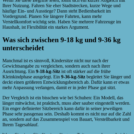
Wenn Sie diese Begriffe lesen, lohnt sich ein kurzer Abgleich mit
Ihrer Nutzung. Fahren Sie eher Stadtstrecken, kurze Wege und
häufige Ein- und Ausstiege? Dann steht Bedienbarkeit im
Vordergrund. Planen Sie längere Fahrten, kann mehr
Verstellkomfort wichtig sein. Haben Sie mehrere Fahrzeuge im
Haushalt, ist Flexibilität ein starkes Argument.
Was sich zwischen 9-18 kg und 9-36 kg
unterscheidet
Manchmal ist es sinnvoll, Kindersitze nicht nur nach der
Gewichtsangabe zu vergleichen, sondern auch nach ihrer
Ausrichtung. Ein
9-18-kg-Sitz
ist oft stärker auf die frühe
Kleinkindphase ausgelegt. Ein
9-36-kg-Sitz
begleitet Sie länger und
deckt einen größeren Entwicklungsbereich ab. Dafür kann er etwas
mehr Anpassung verlangen, damit er in jeder Phase gut sitzt.
Der Vergleich ist ein bisschen wie bei Schuhen: Ein Modell, das
länger mitwächst, ist praktisch, muss aber sauber eingestellt werden.
Ein enger definierter Sitzbereich kann dafür in seiner jeweiligen
Phase sehr passgenau sein. Deshalb kommt es nicht nur auf die Zahl
an, sondern auf das Zusammenspiel von Bauart, Verstellbarkeit und
Ihrem Tagesablauf.