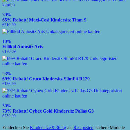
39%
65% Rabatt! Maxi-Cosi Kindersitz Titan S
€
210.99
10%
Fillikid Autositz Aris
€
170.09
53%
69% Rabatt! Graco Kindersitz SlimFit R129
€
186.99
50%
73% Rabatt! Cybex Gold Kindersitz Pallas G3
€
239.99
Entdecken Sie
Kindersitze 9-36 kg
als
Restposten
: sichere Modelle