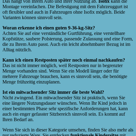
Das hängt von Ihrem Auto und Ihrer Nutzung ab.
Isofix
kann die
Montage vereinfachen. Die Befestigung mit dem Fahrzeuggurt ist
oft flexibler und auch in Fahrzeugen ohne Isofix möglich. Beide
Varianten können sinnvoll sein.
Woran erkenne ich einen guten 9-36-kg-Sitz?
Achten Sie auf eine verständliche Gurtführung, eine verstellbare
Kopfstütze, saubere Polsterung, passende Zulassung und eine Form,
die zu Ihrem Auto passt. Auch ein leicht abnehmbarer Bezug ist im
Alltag nützlich.
Kann ich einen Restposten später noch einmal nachkaufen?
Das ist nicht immer möglich, weil Restposten nur in begrenzter
Menge vorhanden sind. Wenn Sie ein Modell länger oder für
mehrere Fahrzeuge brauchen, kann es sinnvoll sein, die benötigte
Menge frühzeitig einzuplanen.
Ist ein mitwachsender Sitz immer die beste Wahl?
Nicht zwingend. Ein mitwachsender Sitz ist praktisch, wenn Sie
eine längere Nutzungsdauer wünschen. Wenn Ihr Kind jedoch in
einer bestimmten Phase sehr spezifische Anforderungen hat, kann
auch ein enger gefasster Sitzbereich sinnvoll sein. Es kommt auf
Ihren Bedarf an.
Wenn Sie sich in dieser Kategorie umsehen, finden Sie also mehr als
nur reduzierte Ware. Sie entdecken
funktionale Kindersitze
mit