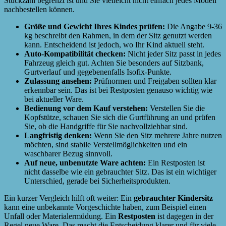
Stückzahl begrenzt ist und Sie vielleicht nicht einfach jedes Modell
nachbestellen können.
Größe und Gewicht Ihres Kindes prüfen:
Die Angabe 9-36
kg beschreibt den Rahmen, in dem der Sitz genutzt werden
kann. Entscheidend ist jedoch, wo Ihr Kind aktuell steht.
Auto-Kompatibilität checken:
Nicht jeder Sitz passt in jedes
Fahrzeug gleich gut. Achten Sie besonders auf Sitzbank,
Gurtverlauf und gegebenenfalls Isofix-Punkte.
Zulassung ansehen:
Prüfnormen und Freigaben sollten klar
erkennbar sein. Das ist bei Restposten genauso wichtig wie
bei aktueller Ware.
Bedienung vor dem Kauf verstehen:
Verstellen Sie die
Kopfstütze, schauen Sie sich die Gurtführung an und prüfen
Sie, ob die Handgriffe für Sie nachvollziehbar sind.
Langfristig denken:
Wenn Sie den Sitz mehrere Jahre nutzen
möchten, sind stabile Verstellmöglichkeiten und ein
waschbarer Bezug sinnvoll.
Auf neue, unbenutzte Ware achten:
Ein Restposten ist
nicht dasselbe wie ein gebrauchter Sitz. Das ist ein wichtiger
Unterschied, gerade bei Sicherheitsprodukten.
Ein kurzer Vergleich hilft oft weiter: Ein
gebrauchter Kindersitz
kann eine unbekannte Vorgeschichte haben, zum Beispiel einen
Unfall oder Materialermüdung. Ein
Restposten
ist dagegen in der
Regel neue Ware. Das macht die Entscheidung klarer und für viele