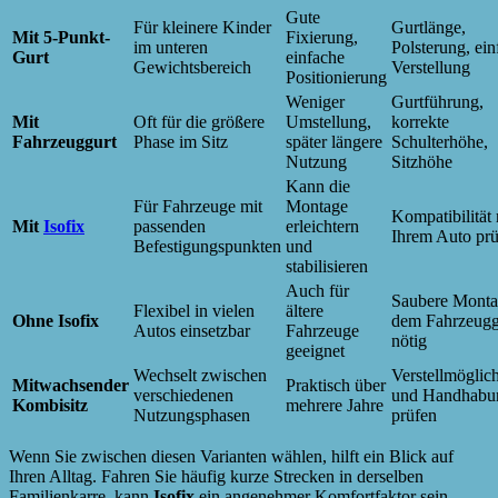
Gute
Für kleinere Kinder
Gurtlänge,
Mit 5-Punkt-
Fixierung,
im unteren
Polsterung, ein
Gurt
einfache
Gewichtsbereich
Verstellung
Positionierung
Weniger
Gurtführung,
Mit
Oft für die größere
Umstellung,
korrekte
Fahrzeuggurt
Phase im Sitz
später längere
Schulterhöhe,
Nutzung
Sitzhöhe
Kann die
Für Fahrzeuge mit
Montage
Kompatibilität 
Mit
Isofix
passenden
erleichtern
Ihrem Auto pr
Befestigungspunkten
und
stabilisieren
Auch für
Saubere Monta
Flexibel in vielen
ältere
Ohne Isofix
dem Fahrzeugg
Autos einsetzbar
Fahrzeuge
nötig
geeignet
Wechselt zwischen
Verstellmöglic
Mitwachsender
Praktisch über
verschiedenen
und Handhabu
Kombisitz
mehrere Jahre
Nutzungsphasen
prüfen
Wenn Sie zwischen diesen Varianten wählen, hilft ein Blick auf
Ihren Alltag. Fahren Sie häufig kurze Strecken in derselben
Familienkarre, kann
Isofix
ein angenehmer Komfortfaktor sein.