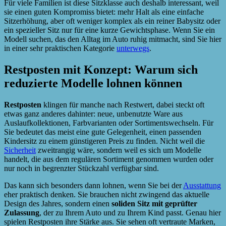
Für viele Familien ist diese Sitzklasse auch deshalb interessant, weil
sie einen guten Kompromiss bietet: mehr Halt als eine einfache
Sitzerhöhung, aber oft weniger komplex als ein reiner Babysitz oder
ein spezieller Sitz nur für eine kurze Gewichtsphase. Wenn Sie ein
Modell suchen, das den Alltag im Auto ruhig mitmacht, sind Sie hier
in einer sehr praktischen Kategorie
unterwegs
.
Restposten mit Konzept: Warum sich
reduzierte Modelle lohnen können
Restposten
klingen für manche nach Restwert, dabei steckt oft
etwas ganz anderes dahinter: neue, unbenutzte Ware aus
Auslaufkollektionen, Farbvarianten oder Sortimentswechseln. Für
Sie bedeutet das meist eine gute Gelegenheit, einen passenden
Kindersitz zu einem günstigeren Preis zu finden. Nicht weil die
Sicherheit
zweitrangig wäre, sondern weil es sich um Modelle
handelt, die aus dem regulären Sortiment genommen wurden oder
nur noch in begrenzter Stückzahl verfügbar sind.
Das kann sich besonders dann lohnen, wenn Sie bei der
Ausstattung
eher praktisch denken. Sie brauchen nicht zwingend das aktuelle
Design des Jahres, sondern einen
soliden Sitz mit geprüfter
Zulassung
, der zu Ihrem Auto und zu Ihrem Kind passt. Genau hier
spielen Restposten ihre Stärke aus. Sie sehen oft vertraute Marken,