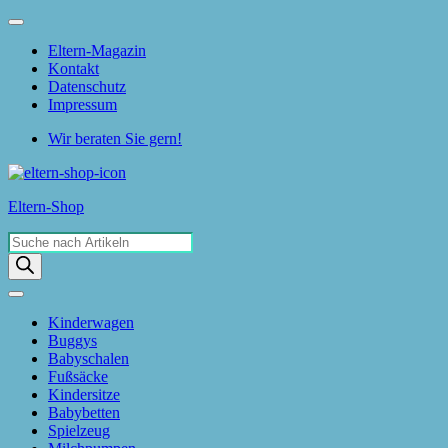
Skip
to
Eltern-Magazin
the
Kontakt
content
Datenschutz
Impressum
Wir beraten Sie gern!
Eltern-Shop
Products
search
Kinderwagen
Buggys
Babyschalen
Fußsäcke
Kindersitze
Babybetten
Spielzeug