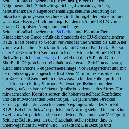
Seitenaufprallschutzelement (TrueShield), 6 verschiedene
Neigungswinkel (2 rückwärtsgerichtet, 4 vorwärtsgerichtet),
herausnehmbare Neugeboreneneinlage, seitliche Belüftung der
Sitzschale, grün gekennzeichnete Gurtführungshilfen, abnehm- und
waschbare Bezüge Lieferumfang: Kindersitz SlimFit R129 von
Graco, Gurtpolster, Neugeboreneneinlage,
Seitenaufprallschutzelement
Sicherheit
und Komfort Der
Kindersitz von Graco erfüllt die Standards der EU-Sicherheitsnorm
R129. Er ist bereits ab Geburt verwendbar und wächst bis zum Alter
von etwa 12 Jahren Stück für Stück mit Deinem Kind mit. Bis zu
einer Größe von 105 Zentimetern ist das Kleine im SlimFit R129
rückwärtsgerichtet
unterwegs
. Es wird mit dem 5-Punkt-Gurt des
SlimFit R129 gesichert und erhält in der ersten Zeit Unterstützung
durch eine weiche Neugeboreneneinlage. Vorwärtsgerichtet und mit
dem Fahrzeuggurt angeschnallt ist Dein Mini frühestens ab einer
Größe von 100 Zentimetern unterwegs. In beiden Fällen profitiert
das Kind vom Saftey Surround Seitenaufprallschutz und dem
türseitig aufsteckbaren Seitenaufprallschutzelement des Sitzes. Für
mitwachsenden Komfort sorgen die höhenverstellbare Kopfstütze
und die mitwachsenden Seitenflügel. Legt Ihr weite Strecken
zurück, punkten die verschiedenen Neigungswinkel des SlimFit
R129. Bei einer rückwärtsgerichteten Nutzung stehen Deinem Kind
zwei, vorwärtsgerichtet vier verschiedene Positionen zur Verfügung.
Seitliche Belüftungen an der Sitzschale stellen sicher, dass es
unterwegs nicht zu warm wird. Praktisch: Die Bezüge und