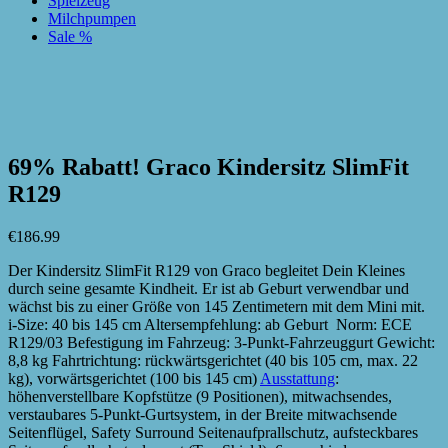
Spielzeug
Milchpumpen
Sale %
zur Wunschliste hinzufügen
zur Wunschliste hinzufügen
69% Rabatt! Graco Kindersitz SlimFit
R129
€
186.99
Der Kindersitz SlimFit R129 von Graco begleitet Dein Kleines
durch seine gesamte Kindheit. Er ist ab Geburt verwendbar und
wächst bis zu einer Größe von 145 Zentimetern mit dem Mini mit.
i-Size: 40 bis 145 cm Altersempfehlung: ab Geburt Norm: ECE
R129/03 Befestigung im Fahrzeug: 3-Punkt-Fahrzeuggurt Gewicht:
8,8 kg Fahrtrichtung: rückwärtsgerichtet (40 bis 105 cm, max. 22
kg), vorwärtsgerichtet (100 bis 145 cm)
Ausstattung
:
höhenverstellbare Kopfstütze (9 Positionen), mitwachsendes,
verstaubares 5-Punkt-Gurtsystem, in der Breite mitwachsende
Seitenflügel, Safety Surround Seitenaufprallschutz, aufsteckbares