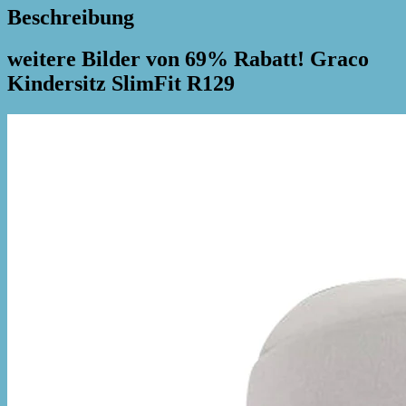
Beschreibung
weitere Bilder von 69% Rabatt! Graco
Kindersitz SlimFit R129