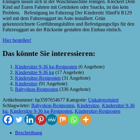
Einlagen lassen sich in der Waschmaschine reinigen. Kleckert Dein
Kind auf Euren Fahrten mit Getränken oder Snacks, ist das kein
Problem. Befestigung im Fahrzeug Der Kindersitz SlimFit R129
wird mit dem Fahrzeuggurt im Auto installiert. Grün
gekennzeichnete Gurtführungshilfen und Befestigungsclips für den
Fahrzeuggurt an der Rückseite gestalten den Einbau einfach.
Hier bestellen!
Das könnte Sie interessieren:
Kindersitze 9-36 kg-Restposten
(6 Angebote)
Kindersitze 9-36 kg
(17 Angebote)
Kindersitze-Restposten
(31 Angebote)
Kindersitze
(91 Angebote)
Babyshop-Restposten
(330 Angebote)
Artikelnummer:
bp3597654677
Kategorie:
Unkategorisiert
Schlagwörter:
Babyshop-Restposten
,
Kindersitze
,
Kindersitze 9-36
kg
,
Kindersitze 9-36 kg-Restposten
,
Kindersitze-Restposten
Beschreibung