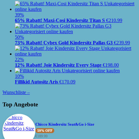
39%
65% Rabatt! Maxi-Cosi Kindersitz Titan S
€
210.99
50%
73% Rabatt! Cybex Gold Kindersitz Pallas G3
€
239.99
22%
12% Rabatt! Joie Kindersitz Every Stage
€
198.00
10%
Fillikid Autositz Aris
€
170.09
Wunschliste –
Top Angebote
Chicco Kindersitz Seat&Go i-Size
59% OFF
€
189.99