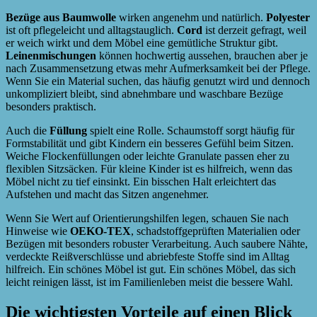
Bezüge aus Baumwolle
wirken angenehm und natürlich.
Polyester
ist oft pflegeleicht und alltagstauglich.
Cord
ist derzeit gefragt, weil
er weich wirkt und dem Möbel eine gemütliche Struktur gibt.
Leinenmischungen
können hochwertig aussehen, brauchen aber je
nach Zusammensetzung etwas mehr Aufmerksamkeit bei der Pflege.
Wenn Sie ein Material suchen, das häufig genutzt wird und dennoch
unkompliziert bleibt, sind abnehmbare und waschbare Bezüge
besonders praktisch.
Auch die
Füllung
spielt eine Rolle. Schaumstoff sorgt häufig für
Formstabilität und gibt Kindern ein besseres Gefühl beim Sitzen.
Weiche Flockenfüllungen oder leichte Granulate passen eher zu
flexiblen Sitzsäcken. Für kleine Kinder ist es hilfreich, wenn das
Möbel nicht zu tief einsinkt. Ein bisschen Halt erleichtert das
Aufstehen und macht das Sitzen angenehmer.
Wenn Sie Wert auf Orientierungshilfen legen, schauen Sie nach
Hinweise wie
OEKO-TEX
, schadstoffgeprüften Materialien oder
Bezügen mit besonders robuster Verarbeitung. Auch saubere Nähte,
verdeckte Reißverschlüsse und abriebfeste Stoffe sind im Alltag
hilfreich. Ein schönes Möbel ist gut. Ein schönes Möbel, das sich
leicht reinigen lässt, ist im Familienleben meist die bessere Wahl.
Die wichtigsten Vorteile auf einen Blick