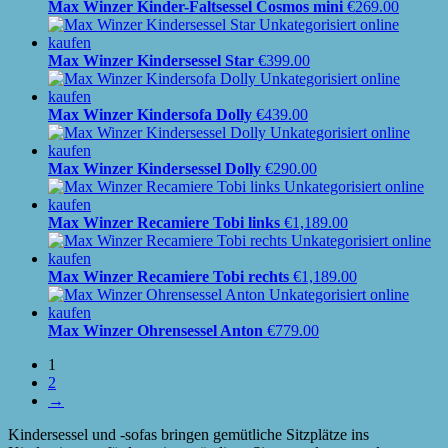
Max Winzer Kinder-Faltsessel Cosmos mini
€
269.00
Max Winzer Kindersessel Star
€
399.00
Max Winzer Kindersofa Dolly
€
439.00
Max Winzer Kindersessel Dolly
€
290.00
Max Winzer Recamiere Tobi links
€
1,189.00
Max Winzer Recamiere Tobi rechts
€
1,189.00
Max Winzer Ohrensessel Anton
€
779.00
1
2
→
Kindersessel und -sofas bringen gemütliche Sitzplätze ins