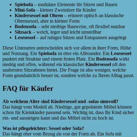
Spielsofa
– modulare Elemente für Sitzen und Bauen
Mini-Sofa
– kleiner Zweisitzer für Kinder
Kindersessel mit Ohren
– erinnert optisch an klassische
Ohrensessel, aber in kleiner Form
Bodensofa
– sehr niedrige Bauweise, oft flexibel nutzbar
Sitzsack
– weich, leger und leicht umstellbar
Lesesessel
– auf ruhiges Sitzen und Entspannen ausgelegt
Diese Unterarten unterscheiden sich vor allem in ihrer Form, Höhe
und Nutzung. Ein
Spielsofa
ist eher ein Allrounder. Ein
Lesesessel
punktet mit Struktur und einem festen Platz. Ein
Bodensofa
wirkt
niedrig und offen, während ein klassischer
Kindersessel
oft den
saubersten Sitzrahmen bietet. Die Frage ist also weniger, welche
Form grundsätzlich besser ist, sondern welche zu Ihrem Alltag passt.
FAQ für Käufer
Ab welchem Alter sind Kindersessel und -sofas sinnvoll?
Das hängt vom Modell ab. Niedrige, gut gepolsterte Möbel können
schon für Kleinkinder passend sein. Wichtig ist, dass Ihr Kind sicher
ein- und aussteigen kann und das Möbel nicht zu hoch ist.
Was ist pflegeleichter: Sessel oder Sofa?
Das hängt eher vom Bezug als von der Form ab. Ein Sofa mit