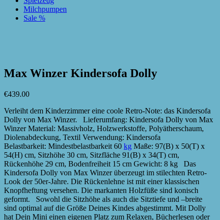
Spielzeug
Milchpumpen
Sale %
zur Wunschliste hinzufügen
zur Wunschliste hinzufügen
Max Winzer Kindersofa Dolly
€
439.00
Verleiht dem Kinderzimmer eine coole Retro-Note: das Kindersofa
Dolly von Max Winzer. Lieferumfang: Kindersofa Dolly von Max
Winzer Material: Massivholz, Holzwerkstoffe, Polyätherschaum,
Diolenabdeckung, Textil Verwendung: Kindersofa
Belastbarkeit: Mindestbelastbarkeit 60
kg
Maße: 97(B) x 50(T) x
54(H) cm, Sitzhöhe 30 cm, Sitzfläche 91(B) x 34(T) cm,
Rückenhöhe 29 cm, Bodenfreiheit 15 cm Gewicht: 8 kg Das
Kindersofa Dolly von Max Winzer überzeugt im stilechten Retro-
Look der 50er-Jahre. Die Rückenlehne ist mit einer klassischen
Knopfheftung versehen. Die markanten Holzfüße sind konisch
geformt. Sowohl die Sitzhöhe als auch die Sitztiefe und –breite
sind optimal auf die Größe Deines Kindes abgestimmt. Mit Dolly
hat Dein Mini einen eigenen Platz zum Relaxen, Bücherlesen oder