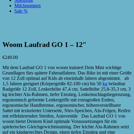
Spielzeug
Milchpumpen
Sale %
zur Wunschliste hinzufügen
zur Wunschliste hinzufügen
Woom Laufrad GO 1 – 12″
€
249.00
Mit dem Laufrad GO 1 von woom trainiert Dein Mini wichtige
Grundlagen fürs spätere Fahrradfahren. Das Bike ist mit einer Größe
von 12 Zoll optimal auf Kids ab eineinhalb Jahren abgestimmt. ab
1,5 Jahren geeignet (Körpergröße 82-100 cm) bis 50
kg
belastbar
Radgröße 12 Zoll, Lenkerhöhe 47,4 cm, Sattelhöhe 25,8-35,3 cm, 3
kg leichter Alu-Rahmen, tiefer Einstieg, Lenkeinschlagsbegrenzung,
ergonomisch geformte Lenkergriffe mit extragroßen Enden,
ergonomische Handbremse, ergonomischer, höhenverstellbarer
Sattel mit texturierter Unterseite, Niro-Speichen, Alu-Felgen, Reifen
mit reflektierenden Streifen, Autoventile Das Laufrad GO 1 von
woom bietet Deinem Kind optimale Voraussetzungen für ein
spielerisches Gleichgewichtstraining. Der leichte Alu-Rahmen setzt
auf ein kindgerechtes Design, einen tiefen Einstieg und eine