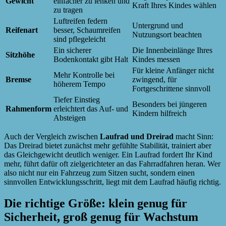
Gewicht
einfacher zu lenken und
Kraft Ihres Kindes wählen
zu tragen
Luftreifen federn
Untergrund und
Reifenart
besser, Schaumreifen
Nutzungsort beachten
sind pflegeleicht
Ein sicherer
Die Innenbeinlänge Ihres
Sitzhöhe
Bodenkontakt gibt Halt
Kindes messen
Für kleine Anfänger nicht
Mehr Kontrolle bei
Bremse
zwingend, für
höherem Tempo
Fortgeschrittene sinnvoll
Tiefer Einstieg
Besonders bei jüngeren
Rahmenform
erleichtert das Auf- und
Kindern hilfreich
Absteigen
Auch der Vergleich zwischen
Laufrad und Dreirad
macht Sinn:
Das Dreirad bietet zunächst mehr gefühlte Stabilität, trainiert aber
das Gleichgewicht deutlich weniger. Ein Laufrad fordert Ihr Kind
mehr, führt dafür oft zielgerichteter an das Fahrradfahren heran. Wer
also nicht nur ein Fahrzeug zum Sitzen sucht, sondern einen
sinnvollen Entwicklungsschritt, liegt mit dem Laufrad häufig richtig.
Die richtige Größe: klein genug für
Sicherheit, groß genug für Wachstum