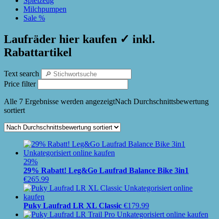
Spielzeug
Milchpumpen
Sale %
Laufräder hier kaufen ✓ inkl.
Rabattartikel
Text search
Price filter
Alle 7 Ergebnisse werden angezeigt
Nach Durchschnittsbewertung
sortiert
29%
29% Rabatt! Leg&Go Laufrad Balance Bike 3in1
€
265.99
Puky Laufrad LR XL Classic
€
179.99