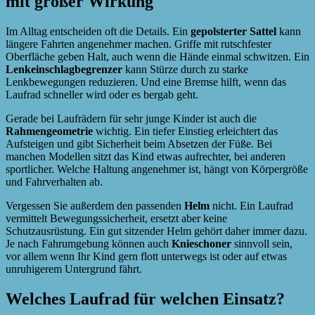
mit großer Wirkung
Im Alltag entscheiden oft die Details. Ein
gepolsterter Sattel
kann
längere Fahrten angenehmer machen. Griffe mit rutschfester
Oberfläche geben Halt, auch wenn die Hände einmal schwitzen. Ein
Lenkeinschlagbegrenzer
kann Stürze durch zu starke
Lenkbewegungen reduzieren. Und eine Bremse hilft, wenn das
Laufrad schneller wird oder es bergab geht.
Gerade bei Laufrädern für sehr junge Kinder ist auch die
Rahmengeometrie
wichtig. Ein tiefer Einstieg erleichtert das
Aufsteigen und gibt Sicherheit beim Absetzen der Füße. Bei
manchen Modellen sitzt das Kind etwas aufrechter, bei anderen
sportlicher. Welche Haltung angenehmer ist, hängt von Körpergröße
und Fahrverhalten ab.
Vergessen Sie außerdem den passenden
Helm
nicht. Ein Laufrad
vermittelt Bewegungssicherheit, ersetzt aber keine
Schutzausrüstung. Ein gut sitzender Helm gehört daher immer dazu.
Je nach Fahrumgebung können auch
Knieschoner
sinnvoll sein,
vor allem wenn Ihr Kind gern flott unterwegs ist oder auf etwas
unruhigerem Untergrund fährt.
Welches Laufrad für welchen Einsatz?