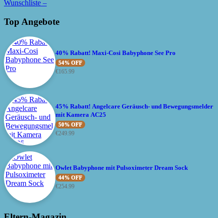
Wunschliste –
Top Angebote
40% Rabatt! Maxi-Cosi Babyphone See Pro
54% OFF
€
165.99
45% Rabatt! Angelcare Geräusch- und Bewegungsmelder
mit Kamera AC25
50% OFF
€
249.99
Owlet Babyphone mit Pulsoximeter Dream Sock
44% OFF
€
254.99
Eltern-Magazin