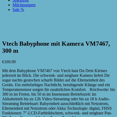
Spielzeug
Milchpumpen
Sale %
zur Wunschliste hinzufügen
zur Wunschliste hinzufügen
Vtech Babyphone mit Kamera VM7467,
300 m
€
169.99
Mit dem Babyphone VM7467 von Vtech hast Du Dein Kleines
jederzeit im Blick. Die schwenk- und neigbare Kamera liefert Dir
sogar nachts gestochen scharfe Bilder auf die Elterneinheit des
Geräts. Ein mehrfarbiges Nachtlicht, beruhigende Klänge und ein
Temperatursensor sorgen für zusätzlichen Komfort. Reichweite: bis
300 m im Freien, bis 50 m im Innenraum Betriebszeit: im
Akkubetrieb bis zu 12h Video-Streaming oder bis zu 18 h Audio-
Streaming Betriebsart: Babyeinheit ausschließlich mit Netzstrom,
Elterneinheit mit Netzstrom oder Akku Technologie: digital, FHSS
Funktionen: 7″-LCD-Farbbildschirm, schwenk- und neigbare Pan-