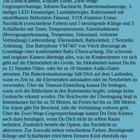
Tilt-Zoom-Kamera, 4-facher Zoom, Zwei-Wege-
Gegensprechanlage, Infrarot-Nachtsicht, Batteriestandsanzeige, 3-
stufiger LED-Tonanzeiger, Lautstärkeregler, Ruhezustand mit
einstellbarem Bildschirm-Timeout, VOX-Funktion Extras:
Nachtlicht (verschiedene Farben) und 5 beruhigende Klänge und 5
Schlaflieder mit Timer, Temperatursensor, Alarmfunktionen
(Bewegungserkennung, Temperatur, Akkustand, verlorene
Verbindung) Lieferumfang: Elterneinheit, Babyeinheit, 2 Netzteile,
Anleitung Das Babyphone VM7467 von Vtech überzeugt als
Grundlage einer komfortablen Baby-Überwachung. Die schwenk-
und neigbare Kamera überträgt alles, was im Kinderzimmer vor sich
geht auf die Elterneinheit des Geräts. Im Akkubetrieb kannst Du bis
zu 12 Stunden Video- oder bis zu 18 Stunden Audio-Daten
streamen. Die Batteriestandsanzeige hält Dich auf dem Laufenden,
wann es Zeit ist, die Elterneinheit aufzuladen oder im Netzbetrieb zu
verwenden. Über die Timeout-Einstellung kannst Du festlegen,
wann sich der Bildschirm in den Ruhemodus begibt, solange keine
Geräusche erkannt werden. Die Reichweite der Übertragung liegt in
Innenräumen bei bis zu 50 Metern, im Freien bei bis zu 300 Metern.
Ein Alarm gibt Dir Bescheid, falls die Verbindung verloren geht.
Über die Zwei-Wege-Gegensprechanlage kannst Du Dein Kleines
auch dann beruhigen, wenn Du Dich nicht im selben Raum
befindest. Zusätzlich besteht die Option, das Nachtlicht zu
aktivieren. Zur Auswahl stehen verschiedene Farben. Beruhigende
Klänge und Schlaflieder erleichtern Deinem Kind ebenfalls das