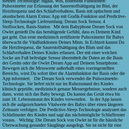
Betrieb Technologie: digital, Wifi, Bluetooth Funktionen:
Pulsoximeter zur Erfassung der Sauerstoffsättigung im Blut, der
Herzfrequenz und des Schlafverhaltens, Basis mit optischem und
akustischem Alarm Extras: App mit Grafik-Funktion und Predictive-
Sleep-Technologie Lieferumfang: Dream Sock Sensor, 4
Stoffsocken, Basis-Station Mit dem Babyphone Dream Sock von
Owlet genießt Du das beruhigende Gefühl, dass es Deinem Kind
gut geht. Das erste medizinisch zertifizierte Pulsoximeter für Babys
überwacht die Vitalfunktionen Deines Minis. In Echtzeit kannst Du
die Herzfrequenz, die Sauerstoffsättigung des Bluts und das
Schlafverhalten Deines Kindes erfassen. Der mit einer weichen
Socke am Fuß befestigte Sensor übermittelt die Daten an die Basis
des Geräts oder die Owlet Dream App auf Deinem Smartphone.
Bewegen sich die Messwerte außerhalb eines voreingestellten
Bereichs, wirst Du sofort über die Alarmfunktion der Basis oder die
App informiert. Die Dream Sock verwendet die Pulsoximetrie-
Technologie. Sie liefert nicht nur im Ruhezustand des Kindes
klinisch geprüfte, medizinisch genaue Messergebnisse, sondern auch
dann, wenn sich das Baby bewegt. Du kannst das Gerät etwa bis
zum 18. Lebensmonat des Kindes verwenden. In der App lassen
sich die aufgezeichneten Vitalwerte des Babys über einen längeren
Zeitraum verfolgen. Die Predictive-Sleep-Technologie analysiert das
Schlafmuster des Kindes und sagt das nächstmögliche Schlaffenster
voraus. Wichtig: Die Dream Sock von Owlet ist für die häusliche
Überwachung gesunder Säuglinge ausgelegt. Sie ist nicht für eine