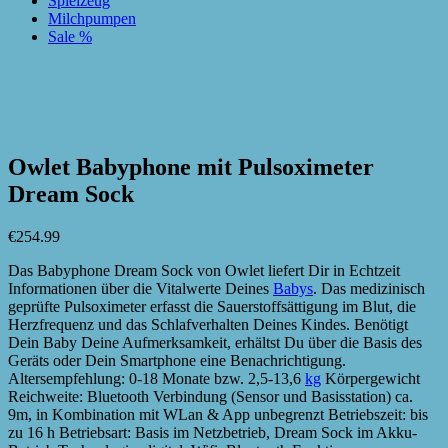
Spielzeug
Milchpumpen
Sale %
zur Wunschliste hinzufügen
zur Wunschliste hinzufügen
Owlet Babyphone mit Pulsoximeter
Dream Sock
€
254.99
Das Babyphone Dream Sock von Owlet liefert Dir in Echtzeit
Informationen über die Vitalwerte Deines
Babys
. Das medizinisch
geprüfte Pulsoximeter erfasst die Sauerstoffsättigung im Blut, die
Herzfrequenz und das Schlafverhalten Deines Kindes. Benötigt
Dein Baby Deine Aufmerksamkeit, erhältst Du über die Basis des
Geräts oder Dein Smartphone eine Benachrichtigung.
Altersempfehlung: 0-18 Monate bzw. 2,5-13,6
kg
Körpergewicht
Reichweite: Bluetooth Verbindung (Sensor und Basisstation) ca.
9m, in Kombination mit WLan & App unbegrenzt Betriebszeit: bis
zu 16 h Betriebsart: Basis im Netzbetrieb, Dream Sock im Akku-