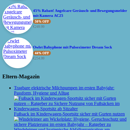
45% Rabatt! Angelcare Geräusch- und Bewegungsmelder
mit Kamera AC25
50% OFF
€
249.99
Owlet Babyphone mit Pulsoximeter Dream Sock
44% OFF
€
254.99
Eltern-Magazin
Tragbare elektrische Milchpumpen im ersten Babyjahr:
Passform, Hygiene und Alltag
Fußsack im Kinderwagen-Sportsitz sicher mit Gurten nutzen