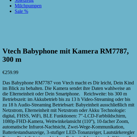
Spielzeug
Milchpumpen
Sale %
zur Wunschliste hinzufügen
zur Wunschliste hinzufügen
Vtech Babyphone mit Kamera RM7787,
300 m
€
259.99
Das Babyphone RM7787 von Vtech macht es Dir leicht, Dein Kind
im Blick zu behalten. Die Kamera sendet ihre Daten wahlweise an
die Elterneinheit oder Dein Smartphone. Reichweite: bis 300 m
Betriebszeit: im Akkubetrieb bis zu 13 h Video-Streaming oder bis
zu 18 h Audio-Streaming Betriebsart: Babyeinheit ausschließlich mit
Netzstrom, Elterneinheit mit Netzstrom oder Akku Technologie:
digital, FHSS, WiFi, BLE Funktionen: 7″-LCD-Farbbildschirm,
1080p-FHD-Kamera, Weitwinkelansicht (110°), 10-facher Zoom,
automatische Infrarot-Nachtsicht, Zwei-Wege-Kommunikation,
Batteriestandsanzeige, 3-stufiger LED-Tonanzeiger, Lautstärkeregler