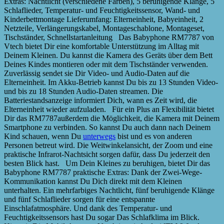
Extras: Nachtlicht (verschiedene Farben), 5 beruhigende Klänge, 5
Schlaflieder, Temperatur- und Feuchtigkeitssensor, Wand- und
Kinderbettmontage Lieferumfang: Elterneinheit, Babyeinheit, 2
Netzteile, Verlängerungskabel, Montageschablone, Montageset,
Tischständer, Schnellstartanleitung Das Babyphone RM7787 von
Vtech bietet Dir eine komfortable Unterstützung im Alltag mit
Deinem Kleinen. Du kannst die Kamera des Geräts über dem Bett
Deines Kindes montieren oder mit dem Tischständer verwenden.
Zuverlässig sendet sie Dir Video- und Audio-Daten auf die
Elterneinheit. Im Akku-Betrieb kannst Du bis zu 13 Stunden Video-
und bis zu 18 Stunden Audio-Daten streamen. Die
Batteriestandsanzeige informiert Dich, wann es Zeit wird, die
Elterneinheit wieder aufzuladen. Für ein Plus an Flexibilität bietet
Dir das RM7787außerdem die Möglichkeit, die Kamera mit Deinem
Smartphone zu verbinden. So kannst Du auch dann nach Deinem
Kind schauen, wenn Du
unterwegs
bist und es von anderen
Personen betreut wird. Die Weitwinkelansicht, der Zoom und eine
praktische Infrarot-Nachtsicht sorgen dafür, dass Du jederzeit den
besten Blick hast. Um Dein Kleines zu beruhigen, bietet Dir das
Babyphone RM7787 praktische Extras: Dank der Zwei-Wege-
Kommunikation kannst Du Dich direkt mit dem Kleinen
unterhalten. Ein mehrfarbiges Nachtlicht, fünf beruhigende Klänge
und fünf Schlaflieder sorgen für eine entspannte
Einschlafatmosphäre. Und dank des Temperatur- und
Feuchtigkeitssensors hast Du sogar Das Schlafklima im Blick.