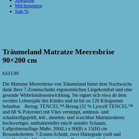
Spielzeug
Milchpumpen
Sale %
zur Wunschliste hinzufügen
zur Wunschliste hinzufügen
Träumeland Matratze Meeresbrise
90×200 cm
€
433.99
Die Matratze Meeresbrise von Träumeland bietet dem Nachwuchs
dank ihres 7-Zonenschnitts ergonomischen Liegekomfort und eine
gesunde Wirbelsäulenentwicklung. Sie eignet sich etwa ab dem
zweiten Lebensjahr des Kindes und ist bis zu 120 Kilogramm
belastbar. Bezug: TENCEL™-Bezug (32 % Lyocell TENCEL™
und 68 % Polyester) mit Vlies versteppt, antimon- und
schadstoffgeprüft, teil-, abnehm- und waschbar Matratzenkern:
hochwertiger, antibakterieller emc® sensitiv Schaum,
Luftpolsterauflage Maße: 200(L) x 90(B) x 15(H) cm
Besonderheiten: 7-Zonen-Schnitt, zwei Härtegrade (soft und