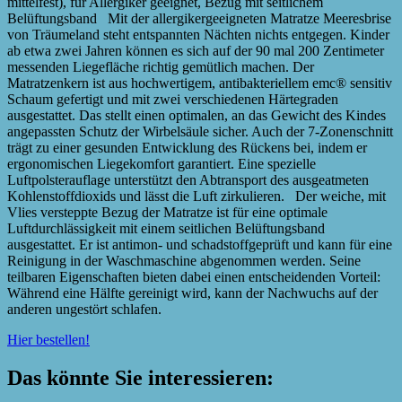
mittelfest), für Allergiker geeignet, Bezug mit seitlichem
Belüftungsband Mit der allergikergeeigneten Matratze Meeresbrise
von Träumeland steht entspannten Nächten nichts entgegen. Kinder
ab etwa zwei Jahren können es sich auf der 90 mal 200 Zentimeter
messenden Liegefläche richtig gemütlich machen. Der
Matratzenkern ist aus hochwertigem, antibakteriellem emc® sensitiv
Schaum gefertigt und mit zwei verschiedenen Härtegraden
ausgestattet. Das stellt einen optimalen, an das Gewicht des Kindes
angepassten Schutz der Wirbelsäule sicher. Auch der 7-Zonenschnitt
trägt zu einer gesunden Entwicklung des Rückens bei, indem er
ergonomischen Liegekomfort garantiert. Eine spezielle
Luftpolsterauflage unterstützt den Abtransport des ausgeatmeten
Kohlenstoffdioxids und lässt die Luft zirkulieren. Der weiche, mit
Vlies versteppte Bezug der Matratze ist für eine optimale
Luftdurchlässigkeit mit einem seitlichen Belüftungsband
ausgestattet. Er ist antimon- und schadstoffgeprüft und kann für eine
Reinigung in der Waschmaschine abgenommen werden. Seine
teilbaren Eigenschaften bieten dabei einen entscheidenden Vorteil:
Während eine Hälfte gereinigt wird, kann der Nachwuchs auf der
anderen ungestört schlafen.
Hier bestellen!
Das könnte Sie interessieren: