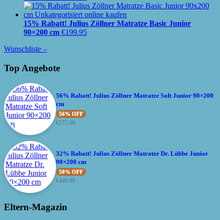
15% Rabatt! Julius Zöllner Matratze Basic Junior
90×200 cm
€
199.95
Wunschliste –
Top Angebote
56% Rabatt! Julius Zöllner Matratze Soft Junior 90×200
cm
56% OFF
€
173.99
32% Rabatt! Julius Zöllner Matratze Dr. Lübbe Junior
90×200 cm
50% OFF
€
449.99
Eltern-Magazin