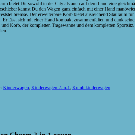
m bietet Dir sowohl in der City als auch auf dem Land eine gleichmäß
pschieber kannst Du den Wagen ganz einfach mit einer Hand manövrieren
eststellbremse. Der erweiterbare Korb bietet ausreichend Stauraum fü
 Er lässt sich mit einer Hand kompakt zusammenfalten und dank seine
und Korb, der kompletten Tragewanne und dem kompletten Sportsitz. H
den.
r:
Kinderwagen
,
Kinderwagen 2-in-1
,
Kombikinderwagen