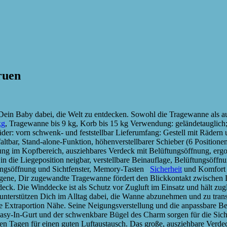
ruen
in Baby dabei, die Welt zu entdecken. Sowohl die Tragewanne als auch
kg
, Tragewanne bis 9 kg, Korb bis 15 kg Verwendung: geländetauglich
der: vorn schwenk- und feststellbar Lieferumfang: Gestell mit Räder
tbar, Stand-alone-Funktion, höhenverstellbarer Schieber (6 Positionen
nung im Kopfbereich, ausziehbares Verdeck mit Belüftungsöffnung, ergo
n die Liegeposition neigbar, verstellbare Beinauflage, Belüftungsöffn
tungsöffnung und Sichtfenster, Memory-Tasten
Sicherheit
und Komfort 
gene, Dir zugewandte Tragewanne fördert den Blickkontakt zwischen De
eck. Die Winddecke ist als Schutz vor Zugluft im Einsatz und hält zugl
n unterstützen Dich im Alltag dabei, die Wanne abzunehmen und zu tra
e Extraportion Nähe. Seine Neigungsverstellung und die anpassbare B
sy-In-Gurt und der schwenkbare Bügel des Charm sorgen für die Siche
n Tagen für einen guten Luftaustausch. Das große, ausziehbare Verdeck