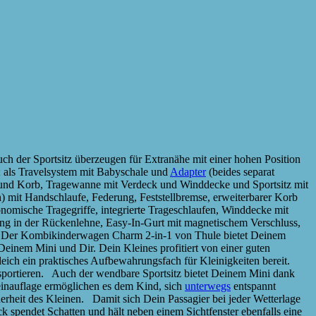
 der Sportsitz überzeugen für Extranähe mit einer hohen Position
; als Travelsystem mit Babyschale und
Adapter
(beides separat
n und Korb, Tragewanne mit Verdeck und Winddecke und Sportsitz mit
) mit Handschlaufe, Federung, Feststellbremse, erweiterbarer Korb
nomische Tragegriffe, integrierte Trageschlaufen, Winddecke mit
ung in der Rückenlehne, Easy-In-Gurt mit magnetischem Verschluss,
Der Kombikinderwagen Charm 2-in-1 von Thule bietet Deinem
inem Mini und Dir. Dein Kleines profitiert von einer guten
eich ein praktisches Aufbewahrungsfach für Kleinigkeiten bereit.
nsportieren. Auch der wendbare Sportsitz bietet Deinem Mini dank
einauflage ermöglichen es dem Kind, sich
unterwegs
entspannt
rheit des Kleinen. Damit sich Dein Passagier bei jeder Wetterlage
 spendet Schatten und hält neben einem Sichtfenster ebenfalls eine