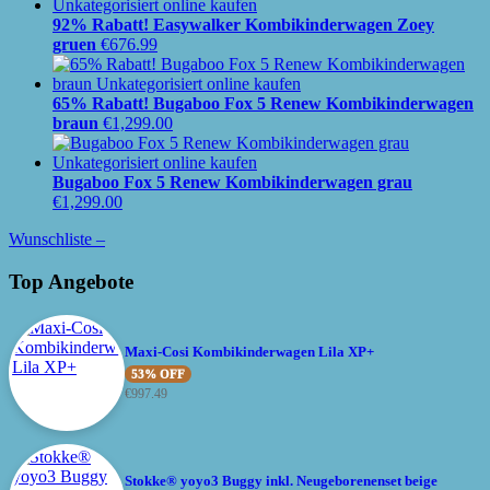
92% Rabatt! Easywalker Kombikinderwagen Zoey
gruen
€
676.99
65% Rabatt! Bugaboo Fox 5 Renew Kombikinderwagen
braun
€
1,299.00
Bugaboo Fox 5 Renew Kombikinderwagen grau
€
1,299.00
Wunschliste –
Top Angebote
Maxi-Cosi Kombikinderwagen Lila XP+
53% OFF
€
997.49
Stokke® yoyo3 Buggy inkl. Neugeborenenset beige