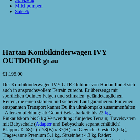
Spielzeug
Milchpumpen
Sale %
zur Wunschliste hinzufügen
zur Wunschliste hinzufügen
Hartan Kombikinderwagen IVY
OUTDOOR grau
€
1,195.00
Der Kombikinderwagen IVY GTR Outdoor von Hartan findet sich
auch in anspruchsvollem Terrain zurecht. Er überzeugt mit
sportlichen Quintex Felgen und schmalen, geländetauglichen
Reifen, die einen stabilen und sicheren Lauf garantieren. Für einen
entspannten Transport kannst Du ihn ultrakompakt zusammenfalten.
Altersempfehlung: ab Geburt Belastbarkeit: bis 22
kg
,
Einkaufskorb bis 5 kg Verwendung: für jedes Terrain; Travelsystem
mit Babyschale (
Adapter
und Babyschale separat erhältlich)
Klappmaß: 68(L) x 58(B) x 37(H) cm Gewicht: Gestell 8,6 kg,
Tragewanne Premium 5,1 kg, Sitzeinheit 4,3 kg Räder: