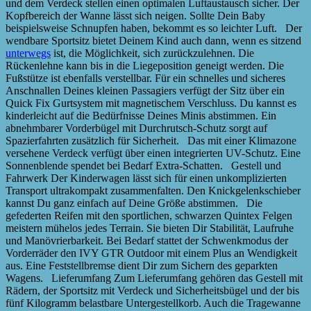
und dem Verdeck stellen einen optimalen Luftaustausch sicher. Der
Kopfbereich der Wanne lässt sich neigen. Sollte Dein Baby
beispielsweise Schnupfen haben, bekommt es so leichter Luft. Der
wendbare Sportsitz bietet Deinem Kind auch dann, wenn es sitzend
unterwegs
ist, die Möglichkeit, sich zurückzulehnen. Die
Rückenlehne kann bis in die Liegeposition geneigt werden. Die
Fußstütze ist ebenfalls verstellbar. Für ein schnelles und sicheres
Anschnallen Deines kleinen Passagiers verfügt der Sitz über ein
Quick Fix Gurtsystem mit magnetischem Verschluss. Du kannst es
kinderleicht auf die Bedürfnisse Deines Minis abstimmen. Ein
abnehmbarer Vorderbügel mit Durchrutsch-Schutz sorgt auf
Spazierfahrten zusätzlich für Sicherheit. Das mit einer Klimazone
versehene Verdeck verfügt über einen integrierten UV-Schutz. Eine
Sonnenblende spendet bei Bedarf Extra-Schatten. Gestell und
Fahrwerk Der Kinderwagen lässt sich für einen unkomplizierten
Transport ultrakompakt zusammenfalten. Den Knickgelenkschieber
kannst Du ganz einfach auf Deine Größe abstimmen. Die
gefederten Reifen mit den sportlichen, schwarzen Quintex Felgen
meistern mühelos jedes Terrain. Sie bieten Dir Stabilität, Laufruhe
und Manövrierbarkeit. Bei Bedarf stattet der Schwenkmodus der
Vorderräder den IVY GTR Outdoor mit einem Plus an Wendigkeit
aus. Eine Feststellbremse dient Dir zum Sichern des geparkten
Wagens. Lieferumfang Zum Lieferumfang gehören das Gestell mit
Rädern, der Sportsitz mit Verdeck und Sicherheitsbügel und der bis
fünf Kilogramm belastbare Untergestellkorb. Auch die Tragewanne