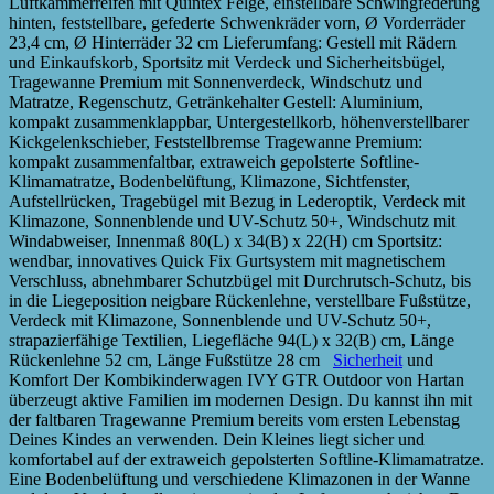
Luftkammerreifen mit Quintex Felge, einstellbare Schwingfederung
hinten, feststellbare, gefederte Schwenkräder vorn, Ø Vorderräder
23,4 cm, Ø Hinterräder 32 cm Lieferumfang: Gestell mit Rädern
und Einkaufskorb, Sportsitz mit Verdeck und Sicherheitsbügel,
Tragewanne Premium mit Sonnenverdeck, Windschutz und
Matratze, Regenschutz, Getränkehalter Gestell: Aluminium,
kompakt zusammenklappbar, Untergestellkorb, höhenverstellbarer
Kickgelenkschieber, Feststellbremse Tragewanne Premium:
kompakt zusammenfaltbar, extraweich gepolsterte Softline-
Klimamatratze, Bodenbelüftung, Klimazone, Sichtfenster,
Aufstellrücken, Tragebügel mit Bezug in Lederoptik, Verdeck mit
Klimazone, Sonnenblende und UV-Schutz 50+, Windschutz mit
Windabweiser, Innenmaß 80(L) x 34(B) x 22(H) cm Sportsitz:
wendbar, innovatives Quick Fix Gurtsystem mit magnetischem
Verschluss, abnehmbarer Schutzbügel mit Durchrutsch-Schutz, bis
in die Liegeposition neigbare Rückenlehne, verstellbare Fußstütze,
Verdeck mit Klimazone, Sonnenblende und UV-Schutz 50+,
strapazierfähige Textilien, Liegefläche 94(L) x 32(B) cm, Länge
Rückenlehne 52 cm, Länge Fußstütze 28 cm
Sicherheit
und
Komfort Der Kombikinderwagen IVY GTR Outdoor von Hartan
überzeugt aktive Familien im modernen Design. Du kannst ihn mit
der faltbaren Tragewanne Premium bereits vom ersten Lebenstag
Deines Kindes an verwenden. Dein Kleines liegt sicher und
komfortabel auf der extraweich gepolsterten Softline-Klimamatratze.
Eine Bodenbelüftung und verschiedene Klimazonen in der Wanne