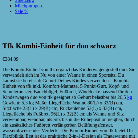
Spielzeug
Milchpumpen
Sale %
zur Wunschliste hinzufügen
zur Wunschliste hinzufügen
Tfk Kombi-Einheit für duo schwarz
€
384.09
Die Kombi-Einheit von tfk ergänzt das Kinderwagengestell duo. Sie
verwandelt sich im Nu von einer Wanne in einen Sportsitz. Du
kannst sie bereits ab Geburt Deines Kindes verwenden. Kombi-
Einheit von tfk inkl. Komfort-Matratze, 5-Punkt-Gurt, Kopf- und
Schulterpolster, Bauchbügel, Fußbrett, Winddecke passend für den
Kinderwagen duo von tfk geeignet ab Geburt belastbar bis 26,5
kg
Gewicht: 5,3 kg Maße: Liegefläche Wanne 80(L) x 33(B) cm,
Sitzfläche 23(L) x 29(B) cm, Rückenlehne 53(L) x 33(B) cm,
Liegefläche bis Fußbrett 96(L) x 32(B) cm als Wanne und Sitz
verwendbar, wendbar, als Sitz bis in die Ruheposition neigbar, durch
ein zusätzliches Fußbrett verlängerbar, Belüftungsfenster,
wasserabweisendes Verdeck Die Kombi-Einheit von tfk bietet Dir
Flexibilität. Erst ist das praktische 2-in-1-Design als Tragewanne mit