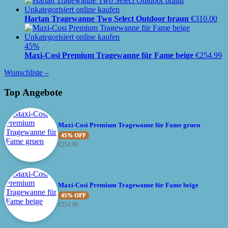
Hartan Tragewanne Two Select Outdoor braun
€
310.00
45%
Maxi-Cosi Premium Tragewanne für Fame beige
€
254.99
Wunschliste –
Top Angebote
Maxi-Cosi Premium Tragewanne für Fame gruen
45% OFF
€
254.99
Maxi-Cosi Premium Tragewanne für Fame beige
45% OFF
€
254.99