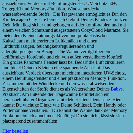
ausziehbares Verdeck mit Belüftungsfenster, UV-Schutz 50+,
Tragegriff und Memory-Funktion, Windschutzdecke,
wasserabweisende Stoffe Die Tragewanne ermöglicht es Dir, den
Kinderwagen City Life bereits ab Geburt Deines Kindes zu nutzen.
Dein Mini liegt sicher und geborgen auf der komfortablen und mit
einem weichen Schutzrand ausgestatteten CozyCloud Matratze. Sie
bietet dem Kleinen atmungsaktiven und punktelastischen
Kaltschaum mit integrierten Luftkanälen und einen
luftdurchlässigen, feuchtigkeitsregulierenden und
allergikergeeigneten Bezug. Die Wanne verfügt über ein
keilförmiges Kopfende und ein von außen verstellbares Kopfteil.
Ein großes Panorama-Fenster lässt bei Bedarf die Luft zirkulieren
und bietet Deinem Kleinen eine spannende Aussicht. Das
ausziehbare Verdeck überzeugt mit einem integrierten UV-Schutz,
einem Belüftungsfenster und einer praktischen Memory-Funktion.
Zusammen mit der Winddecke und den wasserabweisenden
Eigenschaften der Stoffe dient es als Wetterschutz Deines
Babys
.
Praktisch: Am Fußende der Tragewanne befindet sich ein
herausnehmbarer Organizer samt kleiner Utensilientasche. Hier
kannst Du wichtige Dinge wie Deine Schlüssel, Dein Handy oder
Portemonnaie verstauen. Du kannst die Wanne dank der Memory-
Funktion einfach abnehmen. Benötigst Du sie nicht, lässt sie sich
platzsparend zusammenfalten.
Hier bestellen!