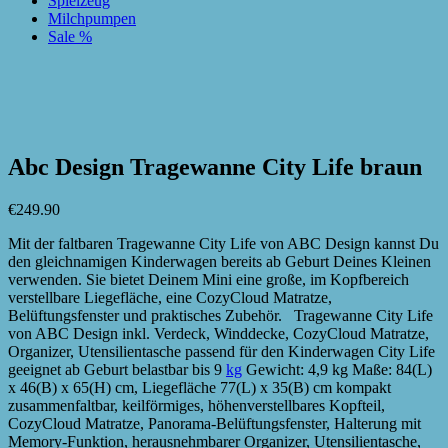
Spielzeug
Milchpumpen
Sale %
zur Wunschliste hinzufügen
zur Wunschliste hinzufügen
Abc Design Tragewanne City Life braun
€
249.90
Mit der faltbaren Tragewanne City Life von ABC Design kannst Du
den gleichnamigen Kinderwagen bereits ab Geburt Deines Kleinen
verwenden. Sie bietet Deinem Mini eine große, im Kopfbereich
verstellbare Liegefläche, eine CozyCloud Matratze,
Belüftungsfenster und praktisches Zubehör. Tragewanne City Life
von ABC Design inkl. Verdeck, Winddecke, CozyCloud Matratze,
Organizer, Utensilientasche passend für den Kinderwagen City Life
geeignet ab Geburt belastbar bis 9
kg
Gewicht: 4,9 kg Maße: 84(L)
x 46(B) x 65(H) cm, Liegefläche 77(L) x 35(B) cm kompakt
zusammenfaltbar, keilförmiges, höhenverstellbares Kopfteil,
CozyCloud Matratze, Panorama-Belüftungsfenster, Halterung mit
Memory-Funktion, herausnehmbarer Organizer, Utensilientasche,