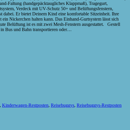
hand-Faltung (handgepäcktaugliches Klappmaß), Tragegurt,
Gurtsystem, Verdeck mit UV-Schutz 50+ und Belüftungsfenstern,
bei. Er bietet Deinem Kind eine komfortable Sitzeinheit. Ihre
nnt ein Nickerchen halten kann. Das Einhand-Gurtsystem lässt sich
e Belüftung ist es mit zwei Mesh-Fenstern ausgestattet. Gestell
in Bus und Bahn transportieren oder…
,
Kinderwagen-Restposten
,
Reisebuggys
,
Reisebuggys-Restposten