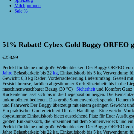
Spielzeug
Milchpumpen
Sale %
zur Wunschliste hinzufügen
zur Wunschliste hinzufügen
51% Rabatt! Cybex Gold Buggy ORFEO 
€
258.99
Perfekt für kleine und große Weltentdecker: Der Buggy ORFEO von
Jahre
Belastbarkeit: bis 22
kg
, Einkaufskorb bis 5 kg Verwendung: für
Gewicht: 6,3 kg Räder: Vorderradfederung Lieferumfang: Gestell mit
Feststellbremse, farblich abgestimmter Korb Sitzeinheit: bis in die 
maschinenwaschbarer Bezug (30 °C)
Sicherheit
und Komfort Ganz gl
Rückenlehne lässt sich bis in die Liegeposition neigen. Die Beinstütz
unkompliziert bedienen. Das große Sonnenverdeck spendet Deinem Min
und Fahrwerk Der Buggy überzeugt mit einem geringen Gewicht und 
Ein praktischer Gurt erleichtert Dir das Handling. Eine weiche Vor
abgestimmte Einkaufskorb bietet ausreichend Platz für Euer Ausflu
großen Einkaufskorb, die Sitzeinheit mit dem Sonnenverdeck und ein
Perfekt für kleine und große Weltentdecker: Der Buggy ORFEO von
Jahre Belastbarkeit: bis 22 kg, Einkaufskorb bis 5 kg Verwendung: f