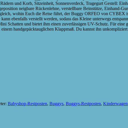
 Rädern und Korb, Sitzeinheit, Sonnenverdeck, Tragegurt Gestell: Ein
Liegeposition neigbare Rückenlehne, verstellbare Beinstütze, Einhand-
eich, wohin Euch die Reise führt, der Buggy ORFEO von CYBEX ist da
ze kann ebenfalls verstellt werden, sodass das Kleine unterwegs entspa
i Schatten und bietet ihm einen zuverlässigen UV-Schutz. Für eine gut
 einem handgepäcktauglichen Klappmaß. Du kannst ihn unkompliziert 
ter:
Babyshop-Restposten
,
Buggys
,
Buggys-Restposten
,
Kinderwagen