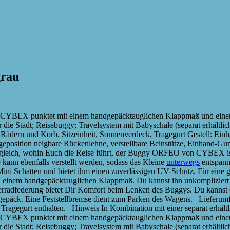
grau
 CYBEX punktet mit einem handgepäcktauglichen Klappmaß und einem 
 die Stadt; Reisebuggy; Travelsystem mit Babyschale (separat erhältl
 Rädern und Korb, Sitzeinheit, Sonnenverdeck, Tragegurt Gestell: Ein
Liegeposition neigbare Rückenlehne, verstellbare Beinstütze, Einhand-
eich, wohin Euch die Reise führt, der Buggy ORFEO von CYBEX ist da
e kann ebenfalls verstellt werden, sodass das Kleine
unterwegs
entspann
i Schatten und bietet ihm einen zuverlässigen UV-Schutz. Für eine gut
einem handgepäcktauglichen Klappmaß. Du kannst ihn unkompliziert i
derradfederung bietet Dir Komfort beim Lenken des Buggys. Du kannst
gsgepäck. Eine Feststellbremse dient zum Parken des Wagens. Lieferum
 Tragegurt enthalten. Hinweis In Kombination mit einer separat erhä
 CYBEX punktet mit einem handgepäcktauglichen Klappmaß und einem 
ür die Stadt; Reisebuggy; Travelsystem mit Babyschale (separat erhältl