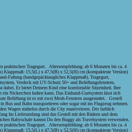
praktischen Tragegurt. Altersempfehlung: ab 6 Monaten bis ca. 4
ich) Klappmaß: 15,5(L) x 47,5(B) x 52,5(H) cm (kompakteste Version)
hand-Faltung (handgepäcktaugliches Klappmaß), Tragegurt,
Gurtsystem, Verdeck mit UV-Schutz 50+ und Belüftungsfenstern,
bei. Er bietet Deinem Kind eine komfortable Sitzeinheit. Ihre
t ein Nickerchen halten kann. Das Einhand-Gurtsystem lässt sich
e Belüftung ist es mit zwei Mesh-Fenstern ausgestattet. Gestell
n Bus und Bahn transportieren oder sogar mit ins Flugzeug nehmen.
 den Wagen mühelos durch die City manövrieren. Der farblich
fang Im Lieferumfang sind das Gestell mit den Rädern und dem
ltlichen Babyschale kannst Du den Buggy als Travelsystem verwenden.
praktischen Tragegurt. Altersempfehlung: ab 6 Monaten bis ca. 4
ich) Klappmaß: 15,5(L) x 47,5(B) x 52,5(H) cm (kompakteste Version)