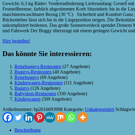
Gewicht: 6,3 kg Räder: Vorderradfederung Lieferumfang: Gestell mit
Feststellbremse, farblich abgestimmter Korb Sitzeinheit: bis in die 
maschinenwaschbarer Bezug (30 °C) Sicherheit und Komfort Ganz gl
Rückenlehne lässt sich bis in die Liegeposition neigen. Die Beinstüt
unkompliziert bedienen. Das große Sonnenverdeck spendet Deinem Min
und Fahrwerk Der Buggy überzeugt mit einem geringen Gewicht und
Hier bestellen!
Das könnte Sie interessieren:
Reisebuggys-Restposten
(27 Angebote)
Buggys-Restposten
(40 Angebote)
Reisebuggys
(69 Angebote)
Kinderwagen-Restposten
(111 Angebote)
Buggys
(126 Angebote)
Babyshop-Restposten
(330 Angebote)
Kinderwagen
(509 Angebote)
Artikelnummer:
bp2616693998
Kategorie:
Unkategorisiert
Schlagwör
Beschreibung