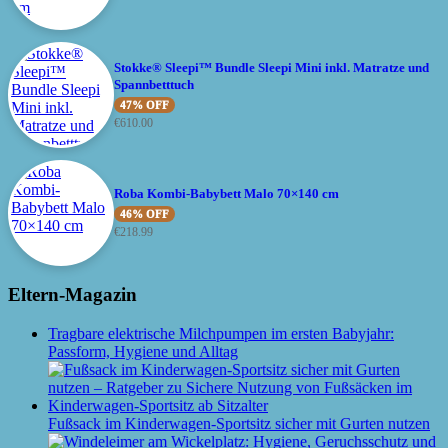
Stokke® Sleepi™ Bundle Sleepi Mini inkl. Matratze und
Spannbetttuch
47% OFF
€
610.00
Roba Kombi-Babybett Malo 70×140 cm
46% OFF
€
218.99
Eltern-Magazin
Tragbare elektrische Milchpumpen im ersten Babyjahr:
Passform, Hygiene und Alltag
Fußsack im Kinderwagen-Sportsitz sicher mit Gurten nutzen