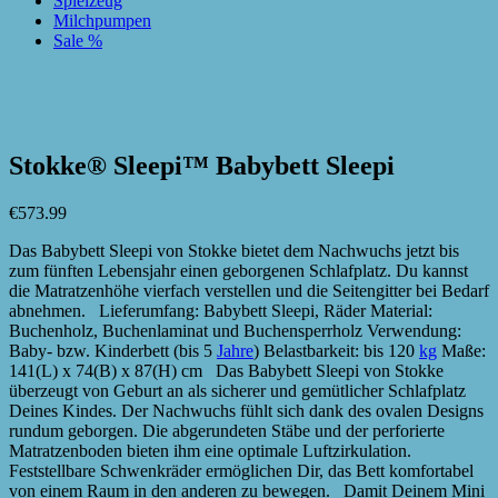
Spielzeug
Milchpumpen
Sale %
zur Wunschliste hinzufügen
zur Wunschliste hinzufügen
Stokke® Sleepi™ Babybett Sleepi
€
573.99
Das Babybett Sleepi von Stokke bietet dem Nachwuchs jetzt bis
zum fünften Lebensjahr einen geborgenen Schlafplatz. Du kannst
die Matratzenhöhe vierfach verstellen und die Seitengitter bei Bedarf
abnehmen. Lieferumfang: Babybett Sleepi, Räder Material:
Buchenholz, Buchenlaminat und Buchensperrholz Verwendung:
Baby- bzw. Kinderbett (bis 5
Jahre
) Belastbarkeit: bis 120
kg
Maße:
141(L) x 74(B) x 87(H) cm Das Babybett Sleepi von Stokke
überzeugt von Geburt an als sicherer und gemütlicher Schlafplatz
Deines Kindes. Der Nachwuchs fühlt sich dank des ovalen Designs
rundum geborgen. Die abgerundeten Stäbe und der perforierte
Matratzenboden bieten ihm eine optimale Luftzirkulation.
Feststellbare Schwenkräder ermöglichen Dir, das Bett komfortabel
von einem Raum in den anderen zu bewegen. Damit Deinem Mini