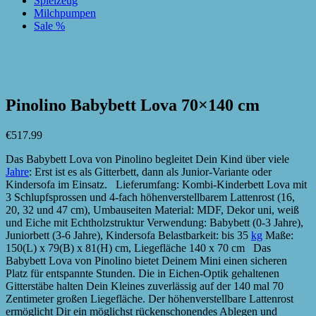
Spielzeug
Milchpumpen
Sale %
zur Wunschliste hinzufügen
zur Wunschliste hinzufügen
Pinolino Babybett Lova 70×140 cm
€
517.99
Das Babybett Lova von Pinolino begleitet Dein Kind über viele
Jahre
: Erst ist es als Gitterbett, dann als Junior-Variante oder
Kindersofa im Einsatz. Lieferumfang: Kombi-Kinderbett Lova mit
3 Schlupfsprossen und 4-fach höhenverstellbarem Lattenrost (16,
20, 32 und 47 cm), Umbauseiten Material: MDF, Dekor uni, weiß
und Eiche mit Echtholzstruktur Verwendung: Babybett (0-3 Jahre),
Juniorbett (3-6 Jahre), Kindersofa Belastbarkeit: bis 35
kg
Maße:
150(L) x 79(B) x 81(H) cm, Liegefläche 140 x 70 cm Das
Babybett Lova von Pinolino bietet Deinem Mini einen sicheren
Platz für entspannte Stunden. Die in Eichen-Optik gehaltenen
Gitterstäbe halten Dein Kleines zuverlässig auf der 140 mal 70
Zentimeter großen Liegefläche. Der höhenverstellbare Lattenrost
ermöglicht Dir ein möglichst rückenschonendes Ablegen und