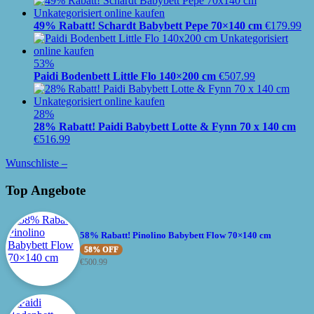
49% Rabatt! Schardt Babybett Pepe 70×140 cm
€
179.99
53%
Paidi Bodenbett Little Flo 140×200 cm
€
507.99
28%
28% Rabatt! Paidi Babybett Lotte & Fynn 70 x 140 cm
€
516.99
Wunschliste –
Top Angebote
58% Rabatt! Pinolino Babybett Flow 70×140 cm
58% OFF
€
500.99