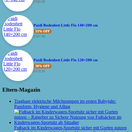
€
500.99
Paidi Bodenbett Little Flo 140×200 cm
53% OFF
€
507.99
Paidi Bodenbett Little Flo 120×200 cm
50% OFF
€
478.99
Eltern-Magazin
Tragbare elektrische Milchpumpen im ersten Babyjahr:
Passform, Hygiene und Alltag
Fußsack im Kinderwagen-Sportsitz sicher mit Gurten nutzen