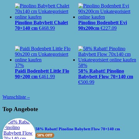
Pinolino Babybett Chalet
Pinolino Bodenbett Evi
70×140 cm
€
468.99
90x200cm
€
227.09
37%
58%
Paidi Bodenbett Little Flo
58% Rabatt! Pinolino
90×200 cm
€
461.99
Babybett Flow 70×140 cm
€
500.99
Wunschliste –
Top Angebote
58% Rabatt! Pinolino Babybett Flow 70×140 cm
58% OFF