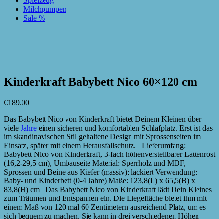
Spielzeug
Milchpumpen
Sale %
zur Wunschliste hinzufügen
zur Wunschliste hinzufügen
Kinderkraft Babybett Nico 60×120 cm
€
189.00
Das Babybett Nico von Kinderkraft bietet Deinem Kleinen über
viele
Jahre
einen sicheren und komfortablen Schlafplatz. Erst ist das
im skandinavischen Stil gehaltene Design mit Sprossenseiten im
Einsatz, später mit einem Herausfallschutz. Lieferumfang:
Babybett Nico von Kinderkraft, 3-fach höhenverstellbarer Lattenrost
(16,2-29,5 cm), Umbauseite Material: Sperrholz und MDF,
Sprossen und Beine aus Kiefer (massiv); lackiert Verwendung:
Baby- und Kinderbett (0-4 Jahre) Maße: 123,8(L) x 65,5(B) x
83,8(H) cm Das Babybett Nico von Kinderkraft lädt Dein Kleines
zum Träumen und Entspannen ein. Die Liegefläche bietet ihm mit
einem Maß von 120 mal 60 Zentimetern ausreichend Platz, um es
sich bequem zu machen. Sie kann in drei verschiedenen Höhen