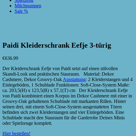
Spielzeug
Milchpumpen
Sale %
zur Wunschliste hinzufügen
zur Wunschliste hinzufügen
Paidi Kleiderschrank Eefje 3-türig
€
636.99
Der Kleiderschrank Eefje von Paidi setzt auf einen stilvollen
Skandi-Look und praktischen Stauraum. Material: Dekor
Cashmere, Dekor Groovy-Oak
Ausstattung
: 2 Kleiderstangen und 4
Einlegeböden, 1 Schublade Funktionen: Soft-Close-System Maße:
ca. 203,5(H) x 123,5(B) x 57,1(T) cm Der Kleiderschrank Eefje
von Paidi kombiniert einen Korpus im Dekor Cashmere mit einer in
Groovy-Oak gehaltenen Schublade mit markanten Rillen. Hinter
seinen drei, mit einem Soft-Close-System ausgestatteten Türen
befinden sich zwei Kleiderstangen und vier Einlegeböden. Eine
Schublade macht den Stauraum für die Garderobe Deines Minis
oder Spielzeuge komplett.
Hier bestellen!