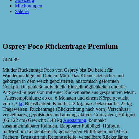
Spielzeug
Milchpumpen
Sale %
zur Wunschliste hinzufügen
zur Wunschliste hinzufügen
Osprey Poco Rückentrage Premium
€
424.99
Mit der Rückentrage Poco von Osprey bist Du bereit für
Wanderausflüge mit Deinem Mini. Das Kleine sitzt sicher und
geborgen in dem weich gepolsterten, anatomisch geformten
Cockpit. Du genießt individuelle Einstellmöglichkeiten und die
AirSpeed Supsension mit einer Rückenpartie aus gespanntem Mesh.
Altersempfehlung: ab ca. 6 Monaten und einem Körpergewicht
von 7,3
kg
Belastbarkeit: Kind bis 18 kg, max. belastbar bis 22 kg
Trageweisen: Rückentrage (Blickrichtung nach vorn) Verschluss:
verstellbares, gepolstertes und atmungsaktives Gurtsystem, Hüftgurt
(66-122 cm) Gewicht: 3,48 kg
Ausstattung
: kompakt
zusammenfaltbarer Rahmen, klappbarer Fußbügel, Hüftgurt
mitMesh im Lendenbereich, gepolsterten Hüftflügeln und Mesh-
Fächern, Brustgurt mit Rettungspfeife, verstellbare Rückenlänge