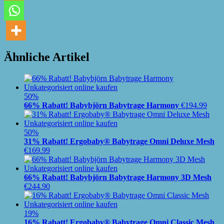
Ähnliche Artikel
50%
66% Rabatt! Babybjörn Babytrage Harmony
€
194.99
50%
31% Rabatt! Ergobaby® Babytrage Omni Deluxe Mesh
€
169.99
66% Rabatt! Babybjörn Babytrage Harmony 3D Mesh
€
244.90
19%
16% Rabatt! Ergobaby® Babytrage Omni Classic Mesh