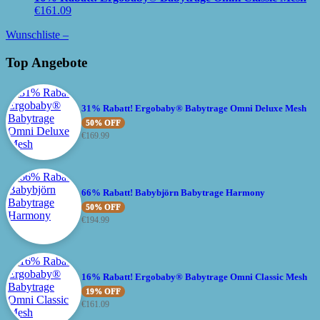
€
161.09
Wunschliste –
Top Angebote
31% Rabatt! Ergobaby® Babytrage Omni Deluxe Mesh
50% OFF
€
169.99
66% Rabatt! Babybjörn Babytrage Harmony
50% OFF
€
194.99
16% Rabatt! Ergobaby® Babytrage Omni Classic Mesh
19% OFF
€
161.09