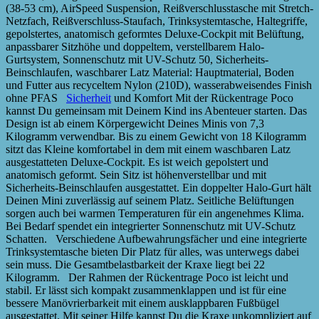
(38-53 cm), AirSpeed Suspension, Reißverschlusstasche mit Stretch-
Netzfach, Reißverschluss-Staufach, Trinksystemtasche, Haltegriffe,
gepolstertes, anatomisch geformtes Deluxe-Cockpit mit Belüftung,
anpassbarer Sitzhöhe und doppeltem, verstellbarem Halo-
Gurtsystem, Sonnenschutz mit UV-Schutz 50, Sicherheits-
Beinschlaufen, waschbarer Latz Material: Hauptmaterial, Boden
und Futter aus recyceltem Nylon (210D), wasserabweisendes Finish
ohne PFAS
Sicherheit
und Komfort Mit der Rückentrage Poco
kannst Du gemeinsam mit Deinem Kind ins Abenteuer starten. Das
Design ist ab einem Körpergewicht Deines Minis von 7,3
Kilogramm verwendbar. Bis zu einem Gewicht von 18 Kilogramm
sitzt das Kleine komfortabel in dem mit einem waschbaren Latz
ausgestatteten Deluxe-Cockpit. Es ist weich gepolstert und
anatomisch geformt. Sein Sitz ist höhenverstellbar und mit
Sicherheits-Beinschlaufen ausgestattet. Ein doppelter Halo-Gurt hält
Deinen Mini zuverlässig auf seinem Platz. Seitliche Belüftungen
sorgen auch bei warmen Temperaturen für ein angenehmes Klima.
Bei Bedarf spendet ein integrierter Sonnenschutz mit UV-Schutz
Schatten. Verschiedene Aufbewahrungsfächer und eine integrierte
Trinksystemtasche bieten Dir Platz für alles, was unterwegs dabei
sein muss. Die Gesamtbelastbarkeit der Kraxe liegt bei 22
Kilogramm. Der Rahmen der Rückentrage Poco ist leicht und
stabil. Er lässt sich kompakt zusammenklappen und ist für eine
bessere Manövrierbarkeit mit einem ausklappbaren Fußbügel
ausgestattet. Mit seiner Hilfe kannst Du die Kraxe unkompliziert auf