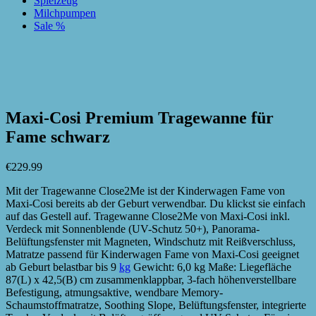
Spielzeug
Milchpumpen
Sale %
zur Wunschliste hinzufügen
zur Wunschliste hinzufügen
Maxi-Cosi Premium Tragewanne für
Fame schwarz
€
229.99
Mit der Tragewanne Close2Me ist der Kinderwagen Fame von
Maxi-Cosi bereits ab der Geburt verwendbar. Du klickst sie einfach
auf das Gestell auf. Tragewanne Close2Me von Maxi-Cosi inkl.
Verdeck mit Sonnenblende (UV-Schutz 50+), Panorama-
Belüftungsfenster mit Magneten, Windschutz mit Reißverschluss,
Matratze passend für Kinderwagen Fame von Maxi-Cosi geeignet
ab Geburt belastbar bis 9
kg
Gewicht: 6,0 kg Maße: Liegefläche
87(L) x 42,5(B) cm zusammenklappbar, 3-fach höhenverstellbare
Befestigung, atmungsaktive, wendbare Memory-
Schaumstoffmatratze, Soothing Slope, Belüftungsfenster, integrierte