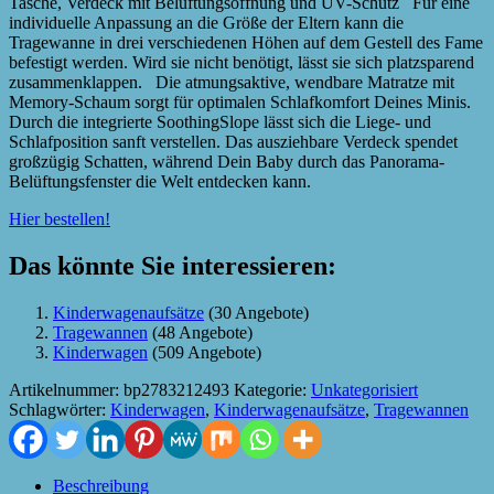
Tasche, Verdeck mit Belüftungsöffnung und UV-Schutz Für eine
individuelle Anpassung an die Größe der Eltern kann die
Tragewanne in drei verschiedenen Höhen auf dem Gestell des Fame
befestigt werden. Wird sie nicht benötigt, lässt sie sich platzsparend
zusammenklappen. Die atmungsaktive, wendbare Matratze mit
Memory-Schaum sorgt für optimalen Schlafkomfort Deines Minis.
Durch die integrierte SoothingSlope lässt sich die Liege- und
Schlafposition sanft verstellen. Das ausziehbare Verdeck spendet
großzügig Schatten, während Dein Baby durch das Panorama-
Belüftungsfenster die Welt entdecken kann.
Hier bestellen!
Das könnte Sie interessieren:
Kinderwagenaufsätze
(30 Angebote)
Tragewannen
(48 Angebote)
Kinderwagen
(509 Angebote)
Artikelnummer:
bp2783212493
Kategorie:
Unkategorisiert
Schlagwörter:
Kinderwagen
,
Kinderwagenaufsätze
,
Tragewannen
Beschreibung