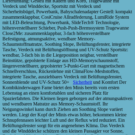
Lieferumfang: Gestell mit Rädern und Korb, Tragewanne mit
Verdeck und Winddecke, Sportsitz mit Verdeck und
Sicherheitsbügel, Powerbank, Babyschalenadapter Gestell: kompakt
zusammenklappbar, CosiCruise Allradfederung, LumiRide System
mit LED-Beleuchtung, Powerbank, SlideTech® Technologie,
höhenverstellbarer Schieber, Push-Push-Bremssystem Tragewanne
Close2Me: zusammenklappbar, 3-fach höhenverstellbare
Befestigung, atmungsaktive, wendbare Memory-
Schaumstoffmatratze, Soothing Slope, Belüftungsfenster, integrierte
Tasche, Verdeck mit Belüftungsöffnung und UV-Schutz Sportsitz:
wendbar, 3-fach bis in die Liegeposition neigbar, verstellbare
Beinstütze, gepolsterte Einlage aus HD-Memoryschaumstoff,
längenverstellbarer, gepolsterter 5-Punkt-Gurt mit magnetischem
Schnellverschluss, Rückenlehne mit ClimaFlow-Meshstoffen,
integrierte Tasche, ausziehbares Verdeck mit Belüftungsfenster,
Sonnenblende und UV-Schutz 50+
Sicherheit
und Komfort Der
Kombikinderwagen Fame bietet den Minis bereits vom ersten
Lebenstag an einen komfortablen und sicheren Platz für
Spazierfahrten. Die Kleinen liegen geborgen auf der atmungsaktiven
und wendbaren Matratze aus Memory-Schaumstoff. Ihr
Neigungswinkel kann durch Ziehen am Soothing Slope variiert
werden. Liegt der Kopf der Minis etwas höher, bekommen kleine
Schnupfennasen leichter Luft und der Reflux wird reduziert. Ein
Belüftungsfenster sorgt für ein angenehmes Klima. Das Verdeck
und die Windddecke schützen den kleinen Passagier vor Sonne,