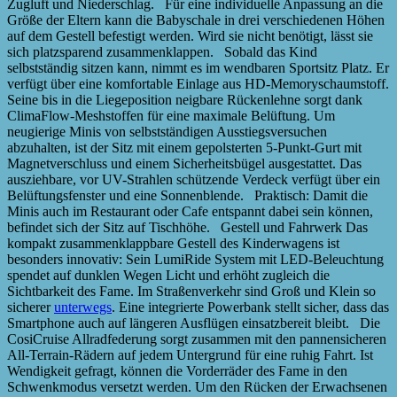
Zugluft und Niederschlag. Für eine individuelle Anpassung an die
Größe der Eltern kann die Babyschale in drei verschiedenen Höhen
auf dem Gestell befestigt werden. Wird sie nicht benötigt, lässt sie
sich platzsparend zusammenklappen. Sobald das Kind
selbstständig sitzen kann, nimmt es im wendbaren Sportsitz Platz. Er
verfügt über eine komfortable Einlage aus HD-Memoryschaumstoff.
Seine bis in die Liegeposition neigbare Rückenlehne sorgt dank
ClimaFlow-Meshstoffen für eine maximale Belüftung. Um
neugierige Minis von selbstständigen Ausstiegsversuchen
abzuhalten, ist der Sitz mit einem gepolsterten 5-Punkt-Gurt mit
Magnetverschluss und einem Sicherheitsbügel ausgestattet. Das
ausziehbare, vor UV-Strahlen schützende Verdeck verfügt über ein
Belüftungsfenster und eine Sonnenblende. Praktisch: Damit die
Minis auch im Restaurant oder Cafe entspannt dabei sein können,
befindet sich der Sitz auf Tischhöhe. Gestell und Fahrwerk Das
kompakt zusammenklappbare Gestell des Kinderwagens ist
besonders innovativ: Sein LumiRide System mit LED-Beleuchtung
spendet auf dunklen Wegen Licht und erhöht zugleich die
Sichtbarkeit des Fame. Im Straßenverkehr sind Groß und Klein so
sicherer
unterwegs
. Eine integrierte Powerbank stellt sicher, dass das
Smartphone auch auf längeren Ausflügen einsatzbereit bleibt. Die
CosiCruise Allradfederung sorgt zusammen mit den pannensicheren
All-Terrain-Rädern auf jedem Untergrund für eine ruhig Fahrt. Ist
Wendigkeit gefragt, können die Vorderräder des Fame in den
Schwenkmodus versetzt werden. Um den Rücken der Erwachsenen