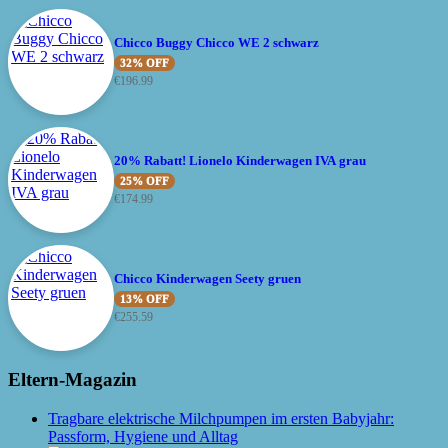
Chicco Buggy Chicco WE 2 schwarz
32% OFF
€
196.99
20% Rabatt! Lionelo Kinderwagen IVA grau
25% OFF
€
174.99
Chicco Kinderwagen Seety gruen
13% OFF
€
255.59
Eltern-Magazin
Tragbare elektrische Milchpumpen im ersten Babyjahr:
Passform, Hygiene und Alltag