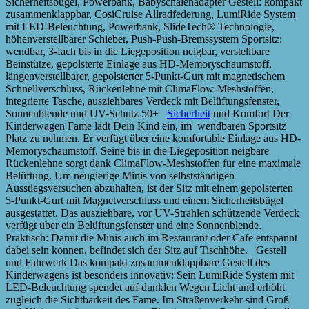
Sicherheitsbügel, Powerbank, Babyschalenadapter Gestell: kompakt
zusammenklappbar, CosiCruise Allradfederung, LumiRide System
mit LED-Beleuchtung, Powerbank, SlideTech® Technologie,
höhenverstellbarer Schieber, Push-Push-Bremssystem Sportsitz:
wendbar, 3-fach bis in die Liegeposition neigbar, verstellbare
Beinstütze, gepolsterte Einlage aus HD-Memoryschaumstoff,
längenverstellbarer, gepolsterter 5-Punkt-Gurt mit magnetischem
Schnellverschluss, Rückenlehne mit ClimaFlow-Meshstoffen,
integrierte Tasche, ausziehbares Verdeck mit Belüftungsfenster,
Sonnenblende und UV-Schutz 50+
Sicherheit
und Komfort Der
Kinderwagen Fame lädt Dein Kind ein, im wendbaren Sportsitz
Platz zu nehmen. Er verfügt über eine komfortable Einlage aus HD-
Memoryschaumstoff. Seine bis in die Liegeposition neigbare
Rückenlehne sorgt dank ClimaFlow-Meshstoffen für eine maximale
Belüftung. Um neugierige Minis von selbstständigen
Ausstiegsversuchen abzuhalten, ist der Sitz mit einem gepolsterten
5-Punkt-Gurt mit Magnetverschluss und einem Sicherheitsbügel
ausgestattet. Das ausziehbare, vor UV-Strahlen schützende Verdeck
verfügt über ein Belüftungsfenster und eine Sonnenblende.
Praktisch: Damit die Minis auch im Restaurant oder Cafe entspannt
dabei sein können, befindet sich der Sitz auf Tischhöhe. Gestell
und Fahrwerk Das kompakt zusammenklappbare Gestell des
Kinderwagens ist besonders innovativ: Sein LumiRide System mit
LED-Beleuchtung spendet auf dunklen Wegen Licht und erhöht
zugleich die Sichtbarkeit des Fame. Im Straßenverkehr sind Groß