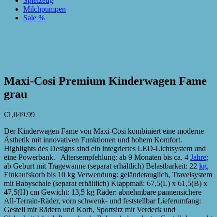
Spielzeug
Milchpumpen
Sale %
zur Wunschliste hinzufügen
zur Wunschliste hinzufügen
Maxi-Cosi Premium Kinderwagen Fame
grau
€
1,049.99
Der Kinderwagen Fame von Maxi-Cosi kombiniert eine moderne
Ästhetik mit innovativen Funktionen und hohem Komfort.
Highlights des Designs sind ein integriertes LED-Lichtsystem und
eine Powerbank. Altersempfehlung: ab 9 Monaten bis ca. 4
Jahre
;
ab Geburt mit Tragewanne (separat erhältlich) Belastbarkeit: 22
kg
,
Einkaufskorb bis 10 kg Verwendung: geländetauglich, Travelsystem
mit Babyschale (separat erhältlich) Klappmaß: 67,5(L) x 61,5(B) x
47,5(H) cm Gewicht: 13,5 kg Räder: abnehmbare pannensichere
All-Terrain-Räder, vorn schwenk- und feststellbar Lieferumfang:
Gestell mit Rädern und Korb, Sportsitz mit Verdeck und