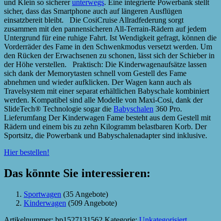
und Klein so sicherer
unterwegs
. Eine integrierte Powerbank stellt
sicher, dass das Smartphone auch auf längeren Ausflügen
einsatzbereit bleibt. Die CosiCruise Allradfederung sorgt
zusammen mit den pannensicheren All-Terrain-Rädern auf jedem
Untergrund für eine ruhige Fahrt. Ist Wendigkeit gefragt, können die
Vorderräder des Fame in den Schwenkmodus versetzt werden. Um
den Rücken der Erwachsenen zu schonen, lässt sich der Schieber in
der Höhe verstellen. Praktisch: Die Kinderwagenaufsätze lassen
sich dank der Memorytasten schnell vom Gestell des Fame
abnehmen und wieder aufklicken. Der Wagen kann auch als
Travelsystem mit einer separat erhältlichen Babyschale kombiniert
werden. Kompatibel sind alle Modelle von Maxi-Cosi, dank der
SlideTech® Technologie sogar die
Babyschalen
360 Pro.
Lieferumfang Der Kinderwagen Fame besteht aus dem Gestell mit
Rädern und einem bis zu zehn Kilogramm belastbaren Korb. Der
Sportsitz, die Powerbank und Babyschalenadapter sind inklusive.
Hier bestellen!
Das könnte Sie interessieren:
Sportwagen
(35 Angebote)
Kinderwagen
(509 Angebote)
Artikelnummer:
bp1527131562
Kategorie:
Unkategorisiert