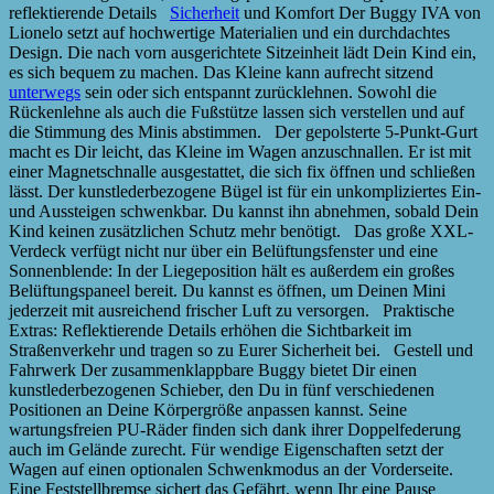
reflektierende Details
Sicherheit
und Komfort Der Buggy IVA von
Lionelo setzt auf hochwertige Materialien und ein durchdachtes
Design. Die nach vorn ausgerichtete Sitzeinheit lädt Dein Kind ein,
es sich bequem zu machen. Das Kleine kann aufrecht sitzend
unterwegs
sein oder sich entspannt zurücklehnen. Sowohl die
Rückenlehne als auch die Fußstütze lassen sich verstellen und auf
die Stimmung des Minis abstimmen. Der gepolsterte 5-Punkt-Gurt
macht es Dir leicht, das Kleine im Wagen anzuschnallen. Er ist mit
einer Magnetschnalle ausgestattet, die sich fix öffnen und schließen
lässt. Der kunstlederbezogene Bügel ist für ein unkompliziertes Ein-
und Aussteigen schwenkbar. Du kannst ihn abnehmen, sobald Dein
Kind keinen zusätzlichen Schutz mehr benötigt. Das große XXL-
Verdeck verfügt nicht nur über ein Belüftungsfenster und eine
Sonnenblende: In der Liegeposition hält es außerdem ein großes
Belüftungspaneel bereit. Du kannst es öffnen, um Deinen Mini
jederzeit mit ausreichend frischer Luft zu versorgen. Praktische
Extras: Reflektierende Details erhöhen die Sichtbarkeit im
Straßenverkehr und tragen so zu Eurer Sicherheit bei. Gestell und
Fahrwerk Der zusammenklappbare Buggy bietet Dir einen
kunstlederbezogenen Schieber, den Du in fünf verschiedenen
Positionen an Deine Körpergröße anpassen kannst. Seine
wartungsfreien PU-Räder finden sich dank ihrer Doppelfederung
auch im Gelände zurecht. Für wendige Eigenschaften setzt der
Wagen auf einen optionalen Schwenkmodus an der Vorderseite.
Eine Feststellbremse sichert das Gefährt, wenn Ihr eine Pause