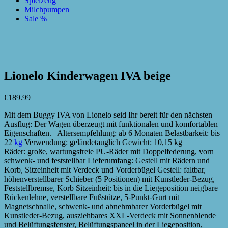
Spielzeug
Milchpumpen
Sale %
zur Wunschliste hinzufügen
zur Wunschliste hinzufügen
Lionelo Kinderwagen IVA beige
€
189.99
Mit dem Buggy IVA von Lionelo seid Ihr bereit für den nächsten
Ausflug: Der Wagen überzeugt mit funktionalen und komfortablen
Eigenschaften. Altersempfehlung: ab 6 Monaten Belastbarkeit: bis
22
kg
Verwendung: geländetauglich Gewicht: 10,15 kg
Räder: große, wartungsfreie PU-Räder mit Doppelfederung, vorn
schwenk- und feststellbar Lieferumfang: Gestell mit Rädern und
Korb, Sitzeinheit mit Verdeck und Vorderbügel Gestell: faltbar,
höhenverstellbarer Schieber (5 Positionen) mit Kunstleder-Bezug,
Feststellbremse, Korb Sitzeinheit: bis in die Liegeposition neigbare
Rückenlehne, verstellbare Fußstütze, 5-Punkt-Gurt mit
Magnetschnalle, schwenk- und abnehmbarer Vorderbügel mit
Kunstleder-Bezug, ausziehbares XXL-Verdeck mit Sonnenblende
und Belüftungsfenster, Belüftungspaneel in der Liegeposition,