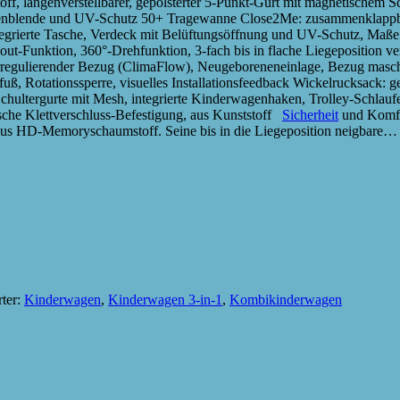
off, längenverstellbarer, gepolsterter 5-Punkt-Gurt mit magnetischem
onnenblende und UV-Schutz 50+ Tragewanne Close2Me: zusammenklappba
tegrierte Tasche, Verdeck mit Belüftungsöffnung und UV-Schutz, Maße 
-out-Funktion, 360°-Drehfunktion, 3-fach bis in flache Liegeposition ve
rregulierender Bezug (ClimaFlow), Neugeboreneneinlage, Bezug masch
uß, Rotationssperre, visuelles Installationsfeedback Wickelrucksack: 
 Schultergurte mit Mesh, integrierte Kinderwagenhaken, Trolley-Schlauf
ische Klettverschluss-Befestigung, aus Kunststoff
Sicherheit
und Komfo
e aus HD-Memoryschaumstoff. Seine bis in die Liegeposition neigbare…
ter:
Kinderwagen
,
Kinderwagen 3-in-1
,
Kombikinderwagen