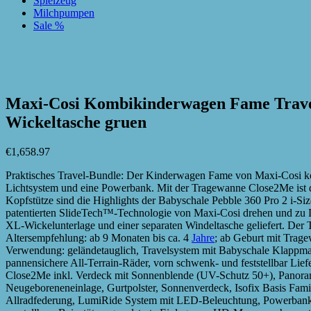
Spielzeug
Milchpumpen
Sale %
zur Wunschliste hinzufügen
zur Wunschliste hinzufügen
Maxi-Cosi Kombikinderwagen Fame Travel-S
Wickeltasche gruen
€
1,658.97
Praktisches Travel-Bundle: Der Kinderwagen Fame von Maxi-Cosi kom
Lichtsystem und eine Powerbank. Mit der Tragewanne Close2Me ist d
Kopfstütze sind die Highlights der Babyschale Pebble 360 Pro 2 i-S
patentierten SlideTech™-Technologie von Maxi-Cosi drehen und zu Dir
XL-Wickelunterlage und einer separaten Windeltasche geliefert. Der
Altersempfehlung: ab 9 Monaten bis ca. 4
Jahre
; ab Geburt mit Trage
Verwendung: geländetauglich, Travelsystem mit Babyschale Klappma
pannensichere All-Terrain-Räder, vorn schwenk- und feststellbar Li
Close2Me inkl. Verdeck mit Sonnenblende (UV-Schutz 50+), Panorama
Neugeboreneneinlage, Gurtpolster, Sonnenverdeck, Isofix Basis Fam
Allradfederung, LumiRide System mit LED-Beleuchtung, Powerbank, S