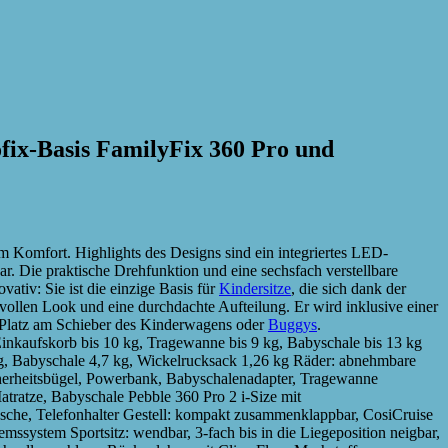
fix-Basis FamilyFix 360 Pro und
Komfort. Highlights des Designs sind ein integriertes LED-
 Die praktische Drehfunktion und eine sechsfach verstellbare
ativ: Sie ist die einzige Basis für
Kindersitze
, die sich dank der
vollen Look und eine durchdachte Aufteilung. Er wird inklusive einer
n Platz am Schieber des Kinderwagens oder
Buggys
.
Einkaufskorb bis 10 kg, Tragewanne bis 9 kg, Babyschale bis 13 kg
g, Babyschale 4,7 kg, Wickelrucksack 1,26 kg Räder: abnehmbare
icherheitsbügel, Powerbank, Babyschalenadapter, Tragewanne
ratze, Babyschale Pebble 360 Pro 2 i-Size mit
sche, Telefonhalter Gestell: kompakt zusammenklappbar, CosiCruise
ystem Sportsitz: wendbar, 3-fach bis in die Liegeposition neigbar,