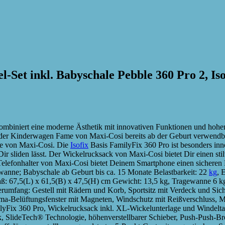
et inkl. Babyschale Pebble 360 Pro 2, Iso
biniert eine moderne Ästhetik mit innovativen Funktionen und hohem 
er Kinderwagen Fame von Maxi-Cosi bereits ab der Geburt verwendbar.
ize von Maxi-Cosi. Die
Isofix
Basis FamilyFix 360 Pro ist besonders innov
 sliden lässt. Der Wickelrucksack von Maxi-Cosi bietet Dir einen stil
 Telefonhalter von Maxi-Cosi bietet Deinem Smartphone einen sichere
wanne; Babyschale ab Geburt bis ca. 15 Monate Belastbarkeit: 22
kg
, 
ß: 67,5(L) x 61,5(B) x 47,5(H) cm Gewicht: 13,5 kg, Tragewanne 6 k
eferumfang: Gestell mit Rädern und Korb, Sportsitz mit Verdeck und S
-Belüftungsfenster mit Magneten, Windschutz mit Reißverschluss, Mat
ilyFix 360 Pro, Wickelrucksack inkl. XL-Wickelunterlage und Windelta
lideTech® Technologie, höhenverstellbarer Schieber, Push-Push-Bremss