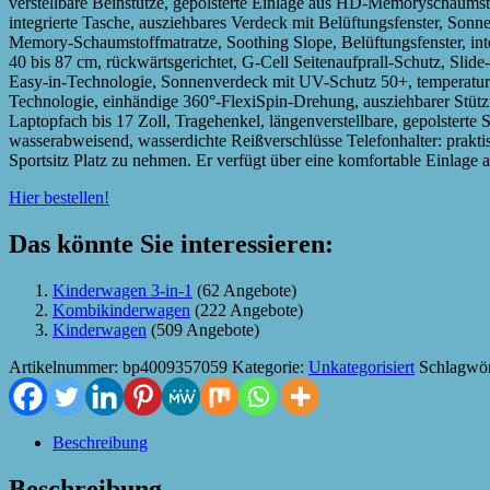
verstellbare Beinstütze, gepolsterte Einlage aus HD-Memoryschaumst
integrierte Tasche, ausziehbares Verdeck mit Belüftungsfenster, S
Memory-Schaumstoffmatratze, Soothing Slope, Belüftungsfenster, in
40 bis 87 cm, rückwärtsgerichtet, G-Cell Seitenaufprall-Schutz, Slide
Easy-in-Technologie, Sonnenverdeck mit UV-Schutz 50+, temperatu
Technologie, einhändige 360°-FlexiSpin-Drehung, ausziehbarer Stützf
Laptopfach bis 17 Zoll, Tragehenkel, längenverstellbare, gepolsterte
wasserabweisend, wasserdichte Reißverschlüsse Telefonhalter: prakt
Sportsitz Platz zu nehmen. Er verfügt über eine komfortable Einlag
Hier bestellen!
Das könnte Sie interessieren:
Kinderwagen 3-in-1
(62 Angebote)
Kombikinderwagen
(222 Angebote)
Kinderwagen
(509 Angebote)
Artikelnummer:
bp4009357059
Kategorie:
Unkategorisiert
Schlagwör
Beschreibung
Beschreibung