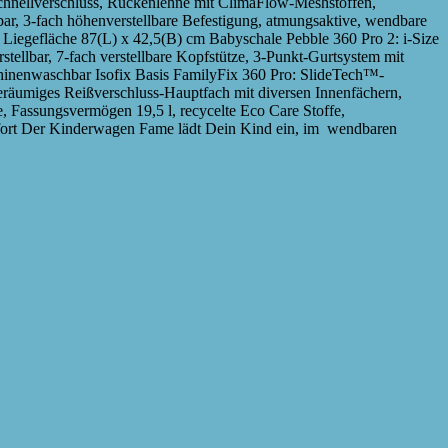
 Schnellverschluss, Rückenlehne mit ClimaFlow-Meshstoffen,
r, 3-fach höhenverstellbare Befestigung, atmungsaktive, wendbare
Liegefläche 87(L) x 42,5(B) cm Babyschale Pebble 360 Pro 2: i-Size
rstellbar, 7-fach verstellbare Kopfstütze, 3-Punkt-Gurtsystem mit
inenwaschbar Isofix Basis FamilyFix 360 Pro: SlideTech™-
geräumiges Reißverschluss-Hauptfach mit diversen Innenfächern,
e, Fassungsvermögen 19,5 l, recycelte Eco Care Stoffe,
rt Der Kinderwagen Fame lädt Dein Kind ein, im wendbaren