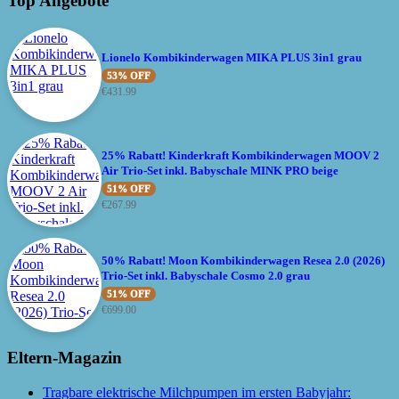
Top Angebote
Lionelo Kombikinderwagen MIKA PLUS 3in1 grau
53% OFF
€
431.99
25% Rabatt! Kinderkraft Kombikinderwagen MOOV 2
Air Trio-Set inkl. Babyschale MINK PRO beige
51% OFF
€
267.99
50% Rabatt! Moon Kombikinderwagen Resea 2.0 (2026)
Trio-Set inkl. Babyschale Cosmo 2.0 grau
51% OFF
€
699.00
Eltern-Magazin
Tragbare elektrische Milchpumpen im ersten Babyjahr: