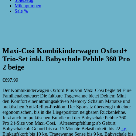
Spielzeug
Milchpumpen
Sale %
zur Wunschliste hinzufügen
zur Wunschliste hinzufügen
Maxi-Cosi Kombikinderwagen Oxford+
Trio-Set inkl. Babyschale Pebble 360 Pro
2 beige
€
697.99
Der Kombikinderwagen Oxford Plus von Maxi-Cosi begleitet Eure
Familienabenteuer: Die faltbare Tragewanne bietet Deinem Mini
den Komfort einer atmungsaktiven Memory-Schaum-Matratze und
praktischen Anti-Reflux-Position. Der Sportsitz überzeugt mit einer
ergonomischen, bis in die Liegeposition neigbaren Rückenlehne.
Jetzt auch im praktischen Bundle mit der Babyschale Pebble 360
Pro 2 i-Size von Maxi-Cosi. Altersempfehlung: ab Geburt,
Babyschale ab Geburt bis ca. 15 Monate Belastbarkeit: bis 22
kg
,
Einkaufskorb bis 10 kg, Tragewanne Sense bis 9 kg, Babyschale bis