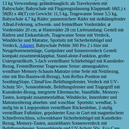
13 kg Verwendung: geländetauglich; als Travelsystem mit
Babyschale; Babyschale mit Flugzeugzulassung Klappmaß: 68(L) x
58(B) x 48(T) cm Gewicht: 11,5 kg, Tragewanne Sense 5,5 kg,
Babyschale 4,7 kg Räder: pannensichere Räder mit stoßdämpfender
Allrad-Federung, schwenk- und feststellbare Vorderräder, ⌀
Vorderräder 20 cm, ⌀ Hinterräder 28 cm Lieferumfang: Gestell mit
Rädern und Einkaufskorb, Tragewanne Sense mit Verdeck,
Winddecke und Matratze, Sportsitz mit Sicherheitsbügel und
Verdeck,
Adapter
, Babyschale Pebble 360 Pro 2 i-Size mit
Neugeboreneneinlage, Gurtpolster und Sonnenverdeck Gestell:
kompakt zusammenklappbar, Stand-alone-Funktion, großer
Untergestellkorb, 5-fach verstellbarer Schiebebügel mit Kunstleder-
Bezug, Feststellbremse Tragewanne Sense: atmungsaktive,
wendbare Memory-Schaum-Matratze (eine Seite mit Netzbezug,
eine mit Bio-Baumwoll-Bezug), Anti-Reflux-Position mit
SoothingSlope, ClimaFlow-Belüftungsfenster, Verdeck mit UV-
Schutz 50+, Sonnenblende, Belüftungsfenster und Tragegriff mit
Kunstleder-Bezug, integrierte Elterntasche, Standfüße, Memory-
Tasten, kompakt zusammenfaltbar, Winddecke, Innenfutter und
Matratzenbezug abnehm- und waschbar Sportsitz: wendbar, 3-
stufig bis in Liegeposition verstellbare Rückenlehne, 2-stufig
verstellbare Fußstütze, gepolsterter Easy-in Gurt mit magnetischem
Schnellverschluss, schwenkbarer Sicherheitsbügel mit Kunstleder-
Bezug, Memory-Tasten, ausziehbares Sonnenverdeck mit
Belüftungsfenster, Sonnenblende und UV-Schutz 50+, Eco Care