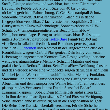
Stoffe, Einlage abnehm- und waschbar, integrierte Elterntasche
Babyschale Pebble 360 Pro 2: i-Size von 40 bis 87 cm,
rückwärtsgerichtete Fahrtrichtung, G-Cell Seitenaufprall-Schutz,
Slide-out-Funktion, 360°-Drehfunktion, 3-fach bis in flache
Liegeposition verstellbar, 7-fach verstellbare Kopfstütze, 3-Punkt-
Gurtsystem mit Easy-in-Technologie, Sonnenverdeck mit UV-
Schutz 50+, temperaturregulierender Bezug (ClimaFlow),
Neugeboreneneinlage, Bezug maschinenwaschbar, Befestigung
mittels 3-Punkt-Autogurt oder
Isofix-Base
FamilyFix 360 mit
visuellem Installationsfeedback und Rotationssperre (separat
erhältlich)
Sicherheit
und Komfort In der Tragewanne Sense des
Kombikinderwagens Oxford Plus genießt Dein Baby vom ersten
Lebenstag an angenehmen Komfort. Das Design verfügt über eine
wendbare, atmungsaktive Memory-Schaum-Matratze und eine
praktische Anti-Reflux-Position. Sein ClimaFlow-Belüftungsfenster
und das Verdeck sowie eine Winddecke sorgen dafür, dass sich Dein
Mini bei jedem Wetter rundum wohlfühlt. Eine Memory-Funktion,
Standfüße und der mit Kunstleder bezogene Griff gestalten das
Abnehmen und den Transport der Wanne leicht. Für ein besonders
platzsparendes Verstauen kannst Du die Sense bei Bedarf
zusammenklappen. Sobald Dein Mini selbstständig sitzen kann,
steht ihm der wendbare Sportsitz des Oxford Plus zur Verfügung.
Seine Rückenlehne ist dreistufig bis in die Liegeposition neigbar.
Die Beinstütze lässt sich ebenfalls verstellen. Für die Sicherheit
Deines kleinen Passagiers ist der Sitz mit einem gepolsterten Easy-in