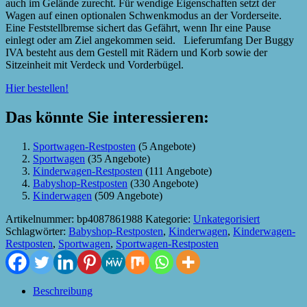
auch im Gelände zurecht. Für wendige Eigenschaften setzt der
Wagen auf einen optionalen Schwenkmodus an der Vorderseite.
Eine Feststellbremse sichert das Gefährt, wenn Ihr eine Pause
einlegt oder am Ziel angekommen seid. Lieferumfang Der Buggy
IVA besteht aus dem Gestell mit Rädern und Korb sowie der
Sitzeinheit mit Verdeck und Vorderbügel.
Hier bestellen!
Das könnte Sie interessieren:
Sportwagen-Restposten
(5 Angebote)
Sportwagen
(35 Angebote)
Kinderwagen-Restposten
(111 Angebote)
Babyshop-Restposten
(330 Angebote)
Kinderwagen
(509 Angebote)
Artikelnummer:
bp4087861988
Kategorie:
Unkategorisiert
Schlagwörter:
Babyshop-Restposten
,
Kinderwagen
,
Kinderwagen-
Restposten
,
Sportwagen
,
Sportwagen-Restposten
Beschreibung