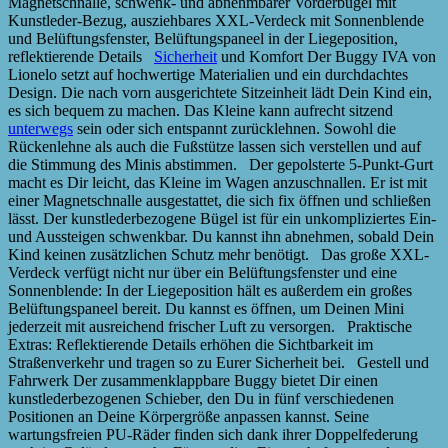
Magnetschnalle, schwenk- und abnehmbarer Vorderbügel mit
Kunstleder-Bezug, ausziehbares XXL-Verdeck mit Sonnenblende
und Belüftungsfenster, Belüftungspaneel in der Liegeposition,
reflektierende Details
Sicherheit
und Komfort Der Buggy IVA von
Lionelo setzt auf hochwertige Materialien und ein durchdachtes
Design. Die nach vorn ausgerichtete Sitzeinheit lädt Dein Kind ein,
es sich bequem zu machen. Das Kleine kann aufrecht sitzend
unterwegs
sein oder sich entspannt zurücklehnen. Sowohl die
Rückenlehne als auch die Fußstütze lassen sich verstellen und auf
die Stimmung des Minis abstimmen. Der gepolsterte 5-Punkt-Gurt
macht es Dir leicht, das Kleine im Wagen anzuschnallen. Er ist mit
einer Magnetschnalle ausgestattet, die sich fix öffnen und schließen
lässt. Der kunstlederbezogene Bügel ist für ein unkompliziertes Ein-
und Aussteigen schwenkbar. Du kannst ihn abnehmen, sobald Dein
Kind keinen zusätzlichen Schutz mehr benötigt. Das große XXL-
Verdeck verfügt nicht nur über ein Belüftungsfenster und eine
Sonnenblende: In der Liegeposition hält es außerdem ein großes
Belüftungspaneel bereit. Du kannst es öffnen, um Deinen Mini
jederzeit mit ausreichend frischer Luft zu versorgen. Praktische
Extras: Reflektierende Details erhöhen die Sichtbarkeit im
Straßenverkehr und tragen so zu Eurer Sicherheit bei. Gestell und
Fahrwerk Der zusammenklappbare Buggy bietet Dir einen
kunstlederbezogenen Schieber, den Du in fünf verschiedenen
Positionen an Deine Körpergröße anpassen kannst. Seine
wartungsfreien PU-Räder finden sich dank ihrer Doppelfederung