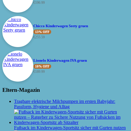
€
196.99
Chicco Kinderwagen Seety gruen
13% OFF
€
255.59
Lionelo Kinderwagen IVA gruen
10% OFF
€
189.99
Eltern-Magazin
Tragbare elektrische Milchpumpen im ersten Babyjahr:
Passform, Hygiene und Alltag
Fußsack im Kinderwagen-Sportsitz sicher mit Gurten nutzen