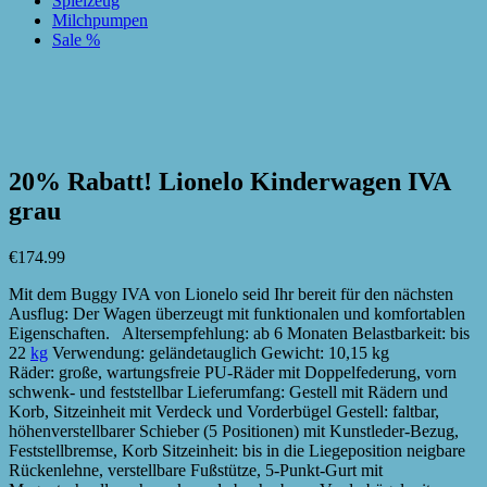
Spielzeug
Milchpumpen
Sale %
zur Wunschliste hinzufügen
zur Wunschliste hinzufügen
20% Rabatt! Lionelo Kinderwagen IVA
grau
€
174.99
Mit dem Buggy IVA von Lionelo seid Ihr bereit für den nächsten
Ausflug: Der Wagen überzeugt mit funktionalen und komfortablen
Eigenschaften. Altersempfehlung: ab 6 Monaten Belastbarkeit: bis
22
kg
Verwendung: geländetauglich Gewicht: 10,15 kg
Räder: große, wartungsfreie PU-Räder mit Doppelfederung, vorn
schwenk- und feststellbar Lieferumfang: Gestell mit Rädern und
Korb, Sitzeinheit mit Verdeck und Vorderbügel Gestell: faltbar,
höhenverstellbarer Schieber (5 Positionen) mit Kunstleder-Bezug,
Feststellbremse, Korb Sitzeinheit: bis in die Liegeposition neigbare
Rückenlehne, verstellbare Fußstütze, 5-Punkt-Gurt mit