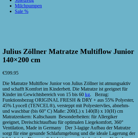
Spielzeug
Milchpumpen
Sale %
zur Wunschliste hinzufügen
zur Wunschliste hinzufügen
Julius Zöllner Matratze Multiflow Junior
140×200 cm
€
599.95
Die Matratze Multiflow Junior von Julius Zöllner ist atmungsaktiv
und schafft Komfort im Kinderbett. Die Matratze ist geeignet für
Kinder im Gewichtsbereich von 15 bis 60
kg
. Bezug:
Funktionsbezug ORIGINAL FRESH & DRY + aus 55% Polyester,
45% Lyocell (TENCEL®), versteppt mit Polyestervlies, abnehm-
und waschbar (bis 60° C) Maße: 200(L) x 140(B) x 10(H) cm
Matratzenkern: Kaltschaum Besonderheiten: für Allergiker
geeignet, Dreischichtaufbau für optimalen Liegekomfort, 360°
Ventilation, Made in Germany Der 3-lagige Aufbau der Matratze
sorgt für eine gesunde Schlafumgebung und die ideale Lagerung der