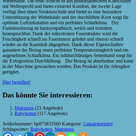
Wirbelsäule. Die erste Schicht ist aus punktelastischem Kaltschaum
mit Wellenprofil und bietet extraviel Komfort, die zweite Lage
verfügt über einen Strukturschnitt und bietet so eine besondere
Unterstützung der Wirbelsäule und der durchlüftete Kern sorgt für
optimale Luftzirkulation und ein perfektes Schlafklima. Der
Funktionsbezug ist hautsympathisch, weich und trotzdem
beanspruchbar. Dank der mikrofeinen Faserstruktur wird die
Feuchtigkeit schnell ins Faserinnere geleitet und ebenso schnell
wieder an die Raumluft abgegeben. Dank dieser Eigenschaften
garantiert der Bezug einen perfekten Temperaturausgleich und ein
angenehmes Schlafklima. Ein luftdurchlässiges Seitenband sorgt für
die Extraportion Durchlüftung. Der Bezug ist abnehmbar und kann
in der Maschine gewaschen werden. Das Produkt ist für Allergiker
geeignet.
Hier bestellen!
Das könnte Sie interessieren:
Matratzen
(23 Angebote)
Babybetten
(117 Angebote)
Artikelnummer:
bp875833560
Kategorie:
Unkategorisiert
Schlagwörter:
Babybetten
,
Matratzen