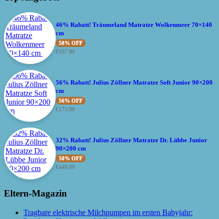
46% Rabatt! Träumeland Matratze Wolkenmeer 70×140
cm
58% OFF
€
167.99
56% Rabatt! Julius Zöllner Matratze Soft Junior 90×200
cm
56% OFF
€
173.99
32% Rabatt! Julius Zöllner Matratze Dr. Lübbe Junior
90×200 cm
50% OFF
€
449.99
Eltern-Magazin
Tragbare elektrische Milchpumpen im ersten Babyjahr: