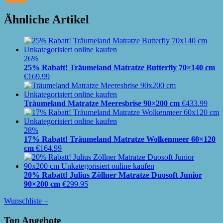
Ähnliche Artikel
26%
25% Rabatt! Träumeland Matratze Butterfly 70×140 cm
€
169.99
Träumeland Matratze Meeresbrise 90×200 cm
€
433.99
28%
17% Rabatt! Träumeland Matratze Wolkenmeer 60×120
cm
€
164.99
20% Rabatt! Julius Zöllner Matratze Duosoft Junior
90×200 cm
€
299.95
Wunschliste –
Top Angebote