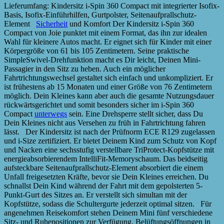
Lieferumfang: Kindersitz i-Spin 360 Compact mit integrierter Isofix-
Basis, Isofix-Einführhilfen, Gurtpolster, Seitenaufprallschutz-
Element
Sicherheit
und Komfort Der Kindersitz i-Spin 360
Compact von Joie punktet mit einem Format, das ihn zur idealen
Wahl für kleinere Autos macht. Er eignet sich für Kinder mit einer
Körpergröße von 61 bis 105 Zentimetern. Seine praktische
SimpleSwivel-Drehfunktion macht es Dir leicht, Deinen Mini-
Passagier in den Sitz zu heben. Auch ein möglicher
Fahrtrichtungswechsel gestaltet sich einfach und unkompliziert. Er
ist frühestens ab 15 Monaten und einer Größe von 76 Zentimetern
möglich. Dein Kleines kann aber auch die gesamte Nutzungsdauer
rückwärtsgerichtet und somit besonders sicher im i-Spin 360
Compact
unterwegs
sein. Eine Drehsperre stellt sicher, dass Du
Dein Kleines nicht aus Versehen zu früh in Fahrtrichtung fahren
lässt. Der Kindersitz ist nach der Prüfnorm ECE R129 zugelassen
und i-Size zertifiziert. Er bietet Deinem Kind zum Schutz von Kopf
und Nacken eine sechsstufig verstellbare TriProtect-Kopfstütze mit
energieabsorbierendem IntelliFit-Memoryschaum. Das beidseitig
aufsteckbare Seitenaufprallschutz-Element absorbiert die einem
Unfall freigesetzten Kräfte, bevor sie Dein Kleines erreichen. Du
schnallst Dein Kind während der Fahrt mit dem gepolsterten 5-
Punkt-Gurt des Sitzes an. Er verstellt sich simultan mit der
Kopfstütze, sodass die Schultergurte jederzeit optimal sitzen. Für
angenehmen Reisekomfort stehen Deinem Mini fünf verschiedene
Sitz- und Ruhepositionen zur Verfügung. Belüftungsöffnungen in