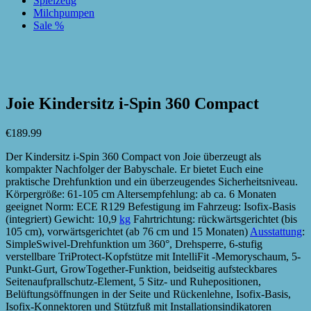
Spielzeug
Milchpumpen
Sale %
zur Wunschliste hinzufügen
zur Wunschliste hinzufügen
Joie Kindersitz i-Spin 360 Compact
€
189.99
Der Kindersitz i-Spin 360 Compact von Joie überzeugt als
kompakter Nachfolger der Babyschale. Er bietet Euch eine
praktische Drehfunktion und ein überzeugendes Sicherheitsniveau.
Körpergröße: 61-105 cm Altersempfehlung: ab ca. 6 Monaten
geeignet Norm: ECE R129 Befestigung im Fahrzeug: Isofix-Basis
(integriert) Gewicht: 10,9
kg
Fahrtrichtung: rückwärtsgerichtet (bis
105 cm), vorwärtsgerichtet (ab 76 cm und 15 Monaten)
Ausstattung
:
SimpleSwivel-Drehfunktion um 360°, Drehsperre, 6-stufig
verstellbare TriProtect-Kopfstütze mit IntelliFit -Memoryschaum, 5-
Punkt-Gurt, GrowTogether-Funktion, beidseitig aufsteckbares
Seitenaufprallschutz-Element, 5 Sitz- und Ruhepositionen,
Belüftungsöffnungen in der Seite und Rückenlehne, Isofix-Basis,
Isofix-Konnektoren und Stützfuß mit Installationsindikatoren