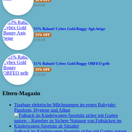
58% OFF
€
410.99
53% Rabatt! Cybex Gold Buggy Agis beige
53% OFF
€
156.99
51% Rabatt! Cybex Gold Buggy ORFEO gelb
53% OFF
€
256.99
Eltern-Magazin
Tragbare elektrische Milchpumpen im ersten Babyjahr:
Passform, Hygiene und Alltag
Fußsack im Kinderwagen-Sportsitz sicher mit Gurten nutzen