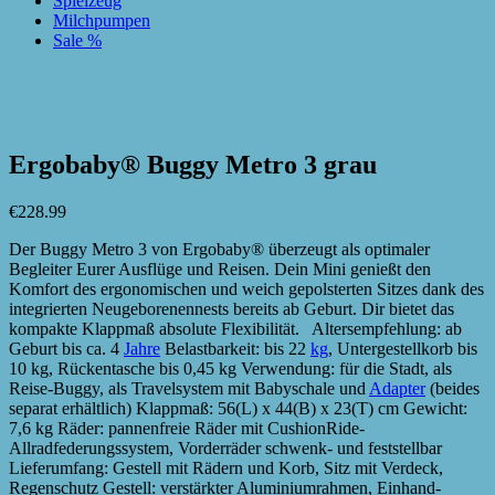
Spielzeug
Milchpumpen
Sale %
zur Wunschliste hinzufügen
zur Wunschliste hinzufügen
Ergobaby® Buggy Metro 3 grau
€
228.99
Der Buggy Metro 3 von Ergobaby® überzeugt als optimaler
Begleiter Eurer Ausflüge und Reisen. Dein Mini genießt den
Komfort des ergonomischen und weich gepolsterten Sitzes dank des
integrierten Neugeborenennests bereits ab Geburt. Dir bietet das
kompakte Klappmaß absolute Flexibilität. Altersempfehlung: ab
Geburt bis ca. 4
Jahre
Belastbarkeit: bis 22
kg
, Untergestellkorb bis
10 kg, Rückentasche bis 0,45 kg Verwendung: für die Stadt, als
Reise-Buggy, als Travelsystem mit Babyschale und
Adapter
(beides
separat erhältlich) Klappmaß: 56(L) x 44(B) x 23(T) cm Gewicht:
7,6 kg Räder: pannenfreie Räder mit CushionRide-
Allradfederungssystem, Vorderräder schwenk- und feststellbar
Lieferumfang: Gestell mit Rädern und Korb, Sitz mit Verdeck,
Regenschutz Gestell: verstärkter Aluminiumrahmen, Einhand-