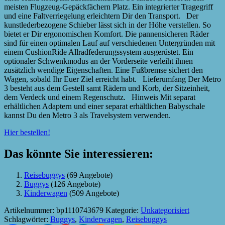
meisten Flugzeug-Gepäckfächern Platz. Ein integrierter Tragegriff
und eine Faltverriegelung erleichtern Dir den Transport. Der
kunstlederbezogene Schieber lässt sich in der Höhe verstellen. So
bietet er Dir ergonomischen Komfort. Die pannensicheren Räder
sind für einen optimalen Lauf auf verschiedenen Untergründen mit
einem CushionRide Allradfederungssystem ausgerüstet. Ein
optionaler Schwenkmodus an der Vorderseite verleiht ihnen
zusätzlich wendige Eigenschaften. Eine Fußbremse sichert den
Wagen, sobald Ihr Euer Ziel erreicht habt. Lieferumfang Der Metro
3 besteht aus dem Gestell samt Rädern und Korb, der Sitzeinheit,
dem Verdeck und einem Regenschutz. Hinweis Mit separat
erhältlichen Adaptern und einer separat erhältlichen Babyschale
kannst Du den Metro 3 als Travelsystem verwenden.
Hier bestellen!
Das könnte Sie interessieren:
Reisebuggys
(69 Angebote)
Buggys
(126 Angebote)
Kinderwagen
(509 Angebote)
Artikelnummer:
bp1110743679
Kategorie:
Unkategorisiert
Schlagwörter:
Buggys
,
Kinderwagen
,
Reisebuggys