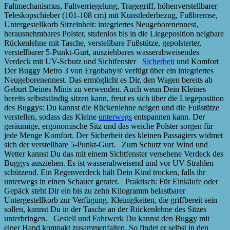
Faltmechanismus, Faltverriegelung, Tragegriff, höhenverstellbarer
Teleskopschieber (101-108 cm) mit Kunstlederbezug, Fußbremse,
Untergestellkorb Sitzeinheit: integriertes Neugeborenennest,
herausnehmbares Polster, stufenlos bis in die Liegeposition neigbare
Rückenlehne mit Tasche, verstellbare Fußstütze, gepolsterter,
verstellbarer 5-Punkt-Gurt, ausziehbares wasserabweisendes
Verdeck mit UV-Schutz und Sichtfenster
Sicherheit
und Komfort
Der Buggy Metro 3 von Ergobaby® verfügt über ein integriertes
Neugeborenennest. Das ermöglicht es Dir, den Wagen bereits ab
Geburt Deines Minis zu verwenden. Auch wenn Dein Kleines
bereits selbstständig sitzen kann, freut es sich über die Liegeposition
des Buggys: Du kannst die Rückenlehne neigen und die Fußstütze
verstellen, sodass das Kleine
unterwegs
entspannen kann. Der
geräumige, ergonomische Sitz und das weiche Polster sorgen für
jede Menge Komfort. Der Sicherheit des kleinen Passagiers widmet
sich der verstellbare 5-Punkt-Gurt. Zum Schutz vor Wind und
Wetter kannst Du das mit einem Sichtfenster versehene Verdeck des
Buggys ausziehen. Es ist wasserabweisend und vor UV-Strahlen
schützend. Ein Regenverdeck hält Dein Kind trocken, falls ihr
unterwegs in einen Schauer geratet. Praktisch: Für Einkäufe oder
Gepäck steht Dir ein bis zu zehn Kilogramm belastbarer
Untergestellkorb zur Verfügung. Kleinigkeiten, die griffbereit sein
sollen, kannst Du in der Tasche an der Rückenlehne des Sitzes
unterbringen. Gestell und Fahrwerk Du kannst den Buggy mit
einer Hand kompakt zusammenfalten. So findet er selbst in den