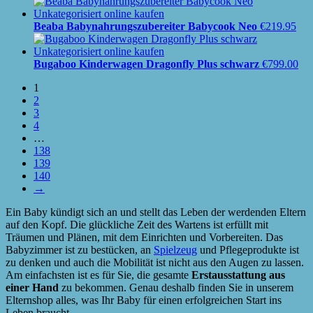
Beaba Babynahrungszubereiter Babycook Neo
€
219.95
Bugaboo Kinderwagen Dragonfly Plus schwarz
€
799.00
1
2
3
4
…
138
139
140
→
Ein Baby kündigt sich an und stellt das Leben der werdenden Eltern
auf den Kopf. Die glückliche Zeit des Wartens ist erfüllt mit
Träumen und Plänen, mit dem Einrichten und Vorbereiten. Das
Babyzimmer ist zu bestücken, an
Spielzeug
und Pflegeprodukte ist
zu denken und auch die Mobilität ist nicht aus den Augen zu lassen.
Am einfachsten ist es für Sie, die gesamte
Erstausstattung aus
einer Hand
zu bekommen. Genau deshalb finden Sie in unserem
Elternshop alles, was Ihr Baby für einen erfolgreichen Start ins
Leben braucht.