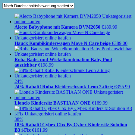
Alecto Babyphone mit Kamera DVM2050
€
189.99
Hauck Kombikinderwagen Move N Care beige
€
389.00
Roba Bade- und Wickelkombination Baby Pool
ausziehbar
€
198.99
24%
24% Rabatt! Roba Kleiderschrank Leon 2-türig
€
355.99
Lionelo Kindersitz BASTIAAN ONE
€
169.99
38%
18% Rabatt! Cybex Cbx By Cybex Kindersitz Solution
B3 i-Fix
€
161.99