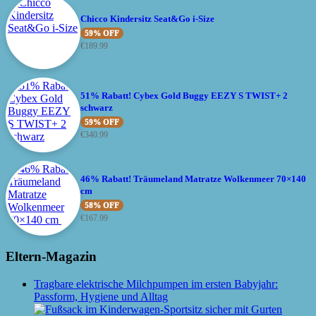
Chicco Kindersitz Seat&Go i-Size
59% OFF
€
189.99
51% Rabatt! Cybex Gold Buggy EEZY S TWIST+ 2
schwarz
59% OFF
€
340.99
46% Rabatt! Träumeland Matratze Wolkenmeer 70×140
cm
58% OFF
€
167.99
Eltern-Magazin
Tragbare elektrische Milchpumpen im ersten Babyjahr:
Passform, Hygiene und Alltag