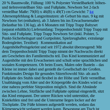
20 % Baumwolle, Füllung: 100 % Polyester Verstellbarkeit: höhen-
und tiefenverstellbare Sitz- und Fußplatte, Newborn Set 2-fach
verstellbar Maße: 79(H) x 46(B) x 49(T) cm Gewicht: 7
kg
Altersempfehlung & Langzeitnutzen: ab Geburt bis max. 9 kg mit
Newborn Set (enthalten), ab 3 Jahren bis ins Erwachsenenalter
(belastbar bis 136 kg), ab 6 Monaten mit Tripp Trapp Babyset
(separat erhältlich) Lieferumfang: Treppenhochstuhl Tripp Trapp mit
Sitz- und Fußplatte, Tripp Trapp Newborn Set (inkl. Polster, 5-
Punkt-Sicherheitsgurt und Gurtpolster, Spielzeughalter, extralange
Bodengleiter, Textilset) Kommunikation auf
AugenhöhePreisgekrönt und seit 1972 absolut überzeugend: Mit
dem Treppenhochstuhl Tripp Trapp nimmt der Nachwuchs direkt
am Geschehen des Familientischs teil. Das Kind kommuniziert auf
Augenhöhe mit den Erwachsenen und schult seine sprachlichen und
sozialen Kompetenzen. Ob beim Essen, Malen oder Basteln – das
Kleine ist immer dabei und genießt die Gesellschaft der Großen.
Funktionales Design für gesundes SitzenSowohl Sitz- als auch
Fußplatte des Stuhls sind flexibel in der Höhe und Tiefe verstellbar.
Unabhängig vom Alter und der Körpergröße des Kindes wird so
eine nahezu perfekte Sitzposition möglich. Sind die Abstände
zwischen Lehne, Sitzfläche und Fußplatte optimal eingestellt, sitzt
das Kind entspannt. Der untere Rücken wird unterstützt, die
Kniekehlen sind frei und die Unterarme liegen locker auf der
Tischplatte. Die Füße können aufgestellt werden, sodass das
Körpergewicht verlagert werden kann. Bewegung am Tisch ist