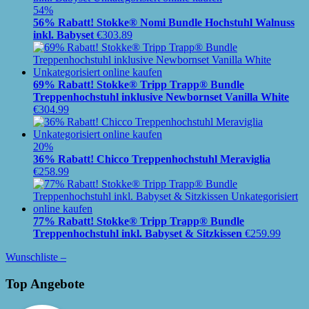
54%
56% Rabatt! Stokke® Nomi Bundle Hochstuhl Walnuss
inkl. Babyset
€
303.89
69% Rabatt! Stokke® Tripp Trapp® Bundle
Treppenhochstuhl inklusive Newbornset Vanilla White
€
304.99
20%
36% Rabatt! Chicco Treppenhochstuhl Meraviglia
€
258.99
77% Rabatt! Stokke® Tripp Trapp® Bundle
Treppenhochstuhl inkl. Babyset & Sitzkissen
€
259.99
Wunschliste –
Top Angebote