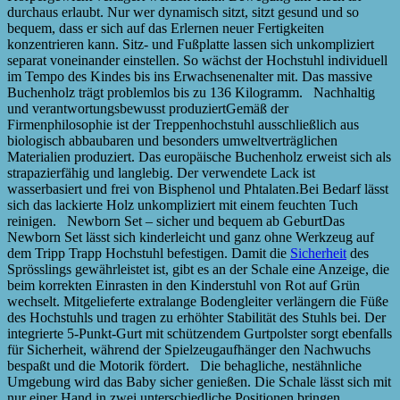
durchaus erlaubt. Nur wer dynamisch sitzt, sitzt gesund und so
bequem, dass er sich auf das Erlernen neuer Fertigkeiten
konzentrieren kann. Sitz- und Fußplatte lassen sich unkompliziert
separat voneinander einstellen. So wächst der Hochstuhl individuell
im Tempo des Kindes bis ins Erwachsenenalter mit. Das massive
Buchenholz trägt problemlos bis zu 136 Kilogramm. Nachhaltig
und verantwortungsbewusst produziertGemäß der
Firmenphilosophie ist der Treppenhochstuhl ausschließlich aus
biologisch abbaubaren und besonders umweltverträglichen
Materialien produziert. Das europäische Buchenholz erweist sich als
strapazierfähig und langlebig. Der verwendete Lack ist
wasserbasiert und frei von Bisphenol und Phtalaten.Bei Bedarf lässt
sich das lackierte Holz unkompliziert mit einem feuchten Tuch
reinigen. Newborn Set – sicher und bequem ab GeburtDas
Newborn Set lässt sich kinderleicht und ganz ohne Werkzeug auf
dem Tripp Trapp Hochstuhl befestigen. Damit die
Sicherheit
des
Sprösslings gewährleistet ist, gibt es an der Schale eine Anzeige, die
beim korrekten Einrasten in den Kinderstuhl von Rot auf Grün
wechselt. Mitgelieferte extralange Bodengleiter verlängern die Füße
des Hochstuhls und tragen zu erhöhter Stabilität des Stuhls bei. Der
integrierte 5-Punkt-Gurt mit schützendem Gurtpolster sorgt ebenfalls
für Sicherheit, während der Spielzeugaufhänger den Nachwuchs
bespaßt und die Motorik fördert. Die behagliche, nestähnliche
Umgebung wird das Baby sicher genießen. Die Schale lässt sich mit
nur einer Hand in zwei unterschiedliche Positionen bringen