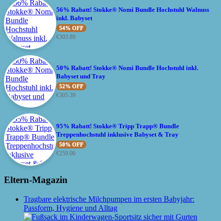
56% Rabatt! Stokke® Nomi Bundle Hochstuhl Walnuss
inkl. Babyset
54% OFF
€
303.89
50% Rabatt! Stokke® Nomi Bundle Hochstuhl inkl.
Babyset und Tray
52% OFF
€
305.39
95% Rabatt! Stokke® Tripp Trapp® Bundle
Treppenhochstuhl inklusive Babyset & Tray
50% OFF
€
259.00
Eltern-Magazin
Tragbare elektrische Milchpumpen im ersten Babyjahr:
Passform, Hygiene und Alltag