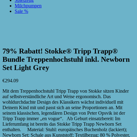
Spielzeug
Milchpumpen
Sale %
zur Wunschliste hinzufügen
zur Wunschliste hinzufügen
79% Rabatt! Stokke® Tripp Trapp®
Bundle Treppenhochstuhl inkl. Newborn
Set Light Grey
€
294.09
Mit dem Treppenhochstuhl Tripp Trapp von Stokke sitzen Kinder
auf selbstverständliche Art und Weise ergonomisch. Das
wohldurchdachte Design des Klassikers wächst individuell mit
Deinem Kind mit und passt sich an seine Proportionen an. Mit
seinem klassischen, legendären Design von Peter Opsvik ist der
Tripp Trapp immer „en vogue“. Ab Geburt einsatzbereit: Im
Lieferumfang ist bereits das Stokke Tripp Trapp Newborn Set
enthalten. Material: Stuhl: europäisches Buchenholz (lackiert);
Newborn Set: Schale aus Kunststoff; Textilbezug: 80 % Polyester,