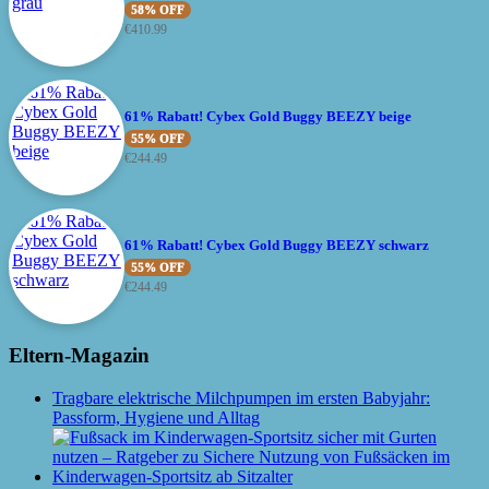
58% OFF
€
410.99
61% Rabatt! Cybex Gold Buggy BEEZY beige
55% OFF
€
244.49
61% Rabatt! Cybex Gold Buggy BEEZY schwarz
55% OFF
€
244.49
Eltern-Magazin
Tragbare elektrische Milchpumpen im ersten Babyjahr:
Passform, Hygiene und Alltag