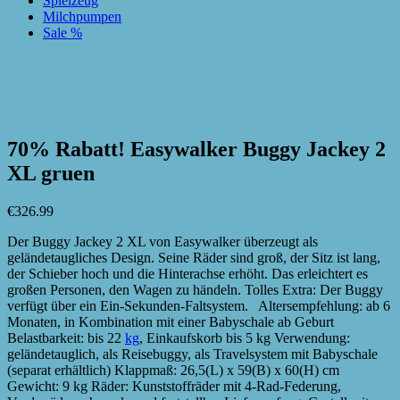
Spielzeug
Milchpumpen
Sale %
zur Wunschliste hinzufügen
zur Wunschliste hinzufügen
70% Rabatt! Easywalker Buggy Jackey 2
XL gruen
€
326.99
Der Buggy Jackey 2 XL von Easywalker überzeugt als
geländetaugliches Design. Seine Räder sind groß, der Sitz ist lang,
der Schieber hoch und die Hinterachse erhöht. Das erleichtert es
großen Personen, den Wagen zu händeln. Tolles Extra: Der Buggy
verfügt über ein Ein-Sekunden-Faltsystem. Altersempfehlung: ab 6
Monaten, in Kombination mit einer Babyschale ab Geburt
Belastbarkeit: bis 22
kg
, Einkaufskorb bis 5 kg Verwendung:
geländetauglich, als Reisebuggy, als Travelsystem mit Babyschale
(separat erhältlich) Klappmaß: 26,5(L) x 59(B) x 60(H) cm
Gewicht: 9 kg Räder: Kunststoffräder mit 4-Rad-Federung,