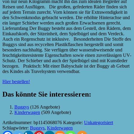
von nur neun Kilogramm macht ihn das zum idealen Begleiter auf
Reisen und Ausflügen. Die großen, gefederten Räder finden sich
auf jedem Terrain zurecht. Vorn können sie für Extrawendigkeit in
den Schwenkmodus gebracht werden. Die erhöhte Hinterachse und
ein langer Schieber werden auch großen Erwachsenen gerecht.
Lieferumfang Der Buggy besteht aus dem Gestell, den Rädern, dem
Einkaufskorb, der Sitzeinheit, dem Spielbügel und dem Verdeck.
Auch ein Regenschutz ist inklusive. Besonderheiten Die Stoffe des
Buggys sind aus recycelten Plastikflaschen hergestellt und somit
besonders nachhaltig. Sie verfügen über wasserabweisende und
feuchtigkeitsresistente Eigenschaften sowie einen zuverlässigen UV-
Schutz. Der Schieber und auch der Spielbügel sind mit Kunstleder
bezogen. Praktisch: Mit einer Babyschale ist der Buggy ab Geburt
des Kindes als Travelsystem verwendbar.
Hier bestellen!
Das könnte Sie interessieren:
Buggys
(126 Angebote)
Kinderwagen
(509 Angebote)
Artikelnummer:
bp1145068076
Kategorie:
Unkategorisiert
Schlagwörter:
Buggys
,
Kinderwagen