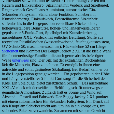
Vorderräder schwenk- und feststellbar Lieferumfang: Gestell mit
Rädern und Einkaufskorb, Sitzeinheit mit Verdeck und Spielbügel,
Regenverdeck Gestell: aus Aluminium, automatisches Ein-
Sekunden-Faltsystem, Stand-alone-Funktion, Schieber mit
Kunstlederbezug, Einkaufskorb, Feststellbremse Sitzeinheit:
stufenlos bis in die Liegeposition verstellbare Rückenlehne,
höhenverstellbare Beinstütze, höhen- und längenverstellbarer,
gepolsterter 5-Punkt-Gurt, Spielbügel mit Kunstlederbezug,
ausziehbares XXL-Verdeck mit seitlicher Belüftung, Stoffe aus
recycelten Plastikflaschen (wasserabweisend, feuchtigkeitsresistent,
UV-Schutz 50, maschinenwaschbar), Rückenlehne 52 cm Länge
Sicherheit
und Komfort Der Buggy Jackey 2 XL ist die ideale Wahl
für abenteuerlustige Familien, die auch gerne abseits befestigter
Wege
unterwegs
sind. Der Sitz mit der extralangen Rückenlehne
lädt die Minis ein, Platz zu nehmen. Er ermöglicht ihnen eine
aufrechte und somit gesündere Sitzhaltung. Bei Bedarf kann er bis
in die Liegeposition geneigt werden. Ein gepolsterter, in der Höhe
und Länge verstellbarer 5-Punkt-Gurt sorgt für die Sicherheit der
Kids. Ein Spielbügel bietet zusätzlichen Schutz. Das ausziehbare
XXL-Verdeck mit der seitlichen Belüftung schafft unterwegs eine
gemütliche Atmosphäre. Zugleich hält es Sonne und Wind auf
Abstand. Gestell und Fahrwerk Der Buggy Jackey 2 XL punktet
mit einem automatischen Ein-Sekunden-Faltsystem. Ein Druck auf
den Knopf am Schieber reicht aus, um ihn in ein kompaktes, frei
stehendes Paket zu verwandeln. Zusammen mit seinem Gewicht