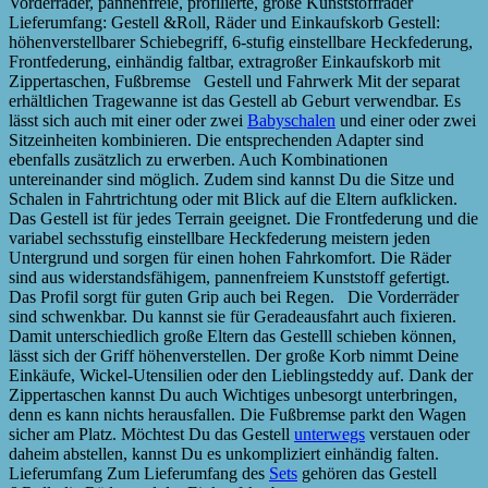
Vorderräder, pannenfreie, profilierte, große Kunststoffräder
Lieferumfang: Gestell &Roll, Räder und Einkaufskorb Gestell:
höhenverstellbarer Schiebegriff, 6-stufig einstellbare Heckfederung,
Frontfederung, einhändig faltbar, extragroßer Einkaufskorb mit
Zippertaschen, Fußbremse Gestell und Fahrwerk Mit der separat
erhältlichen Tragewanne ist das Gestell ab Geburt verwendbar. Es
lässt sich auch mit einer oder zwei
Babyschalen
und einer oder zwei
Sitzeinheiten kombinieren. Die entsprechenden Adapter sind
ebenfalls zusätzlich zu erwerben. Auch Kombinationen
untereinander sind möglich. Zudem sind kannst Du die Sitze und
Schalen in Fahrtrichtung oder mit Blick auf die Eltern aufklicken.
Das Gestell ist für jedes Terrain geeignet. Die Frontfederung und die
variabel sechsstufig einstellbare Heckfederung meistern jeden
Untergrund und sorgen für einen hohen Fahrkomfort. Die Räder
sind aus widerstandsfähigem, pannenfreiem Kunststoff gefertigt.
Das Profil sorgt für guten Grip auch bei Regen. Die Vorderräder
sind schwenkbar. Du kannst sie für Geradeausfahrt auch fixieren.
Damit unterschiedlich große Eltern das Gestelll schieben können,
lässt sich der Griff höhenverstellen. Der große Korb nimmt Deine
Einkäufe, Wickel-Utensilien oder den Lieblingsteddy auf. Dank der
Zippertaschen kannst Du auch Wichtiges unbesorgt unterbringen,
denn es kann nichts herausfallen. Die Fußbremse parkt den Wagen
sicher am Platz. Möchtest Du das Gestell
unterwegs
verstauen oder
daheim abstellen, kannst Du es unkompliziert einhändig falten.
Lieferumfang Zum Lieferumfang des
Sets
gehören das Gestell