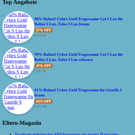
Top Angebote
48% Rabatt! Cybex Gold Tragewanne Cot S Lux für
Balios S Lux, Talos S Lux braun
57% OFF
€
192.99
79% Rabatt! Cybex Gold Tragewanne Cot S Lux für
Balios S Lux, Talos S Lux schwarz
47% OFF
€
202.99
41% Rabatt! Cybex Gold Tragewanne für Gazelle S
braun
42% OFF
€
197.99
Eltern-Magazin
Tragbare elektrische Milchpumpen im ersten Babyjahr: