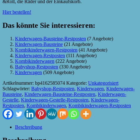
&Roll, die Räder und der Einkaufskorb.
Hier bestellen!
Das könnte Sie interessieren:
Kinderwagen-Bausteine-Restposten
(7 Angebote)
Kinderwagen-Bausteine
(21 Angebote)
Kombikinderwagen-Restposten
(41 Angebote)
Kinderwagen-Restposten
(111 Angebote)
Kombikinderwagen
(222 Angebote)
Babyshop-Restposten
(330 Angebote)
Kinderwagen
(509 Angebote)
Artikelnummer:
bp4162585074
Kategorie:
Unkategorisiert
Schlagwörter:
Babyshop-Restposten
,
Kinderwagen
,
Kinderwagen-
Bausteine
,
Kinderwagen-Bausteine-Restposten
,
Kinderwagen-
Gestelle
,
Kinderwagen-Gestelle-Restposten
,
Kinderwagen-
Restposten
,
Kombikinderwagen
,
Kombikinderwagen-Restposten
Beschreibung