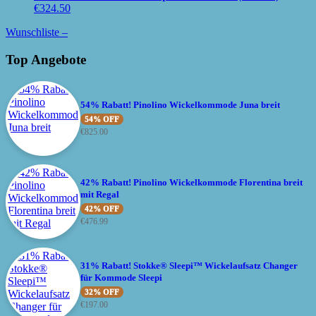
€
324.50
Wunschliste –
Top Angebote
54% Rabatt! Pinolino Wickelkommode Juna breit
54% OFF
€
825.00
42% Rabatt! Pinolino Wickelkommode Florentina breit
mit Regal
42% OFF
€
476.99
31% Rabatt! Stokke® Sleepi™ Wickelaufsatz Changer
für Kommode Sleepi
32% OFF
€
197.00