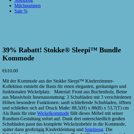
Spielzeug
Milchpumpen
Sale %
zur Wunschliste hinzufügen
zur Wunschliste hinzufügen
39% Rabatt! Stokke® Sleepi™ Bundle
Kommode
€
610.00
Mit der Kommode aus der Stokke Sleepi™ Kinderzimmer-
Kollektion entsteht die Basis für einen eleganten, geräumigen und
funktionalen Wickelplatz. Material: Front aus Buchenholz, Beine
aus Massivholz Innenausstattung: 3 Schubladen mit 3 verschiedenen
Höhen besondere Funktionen: sanft schließende Schubladen, öffnen
und schließen sich auf Druck Maße: 88,5(H) x 88(B) x 53,7(T) cm
Als Basis für eine
Wickelkommode
fällt dieses Möbel mit seiner
Rundum-Gestaltung sofort auf. Dank drei unterschiedlich großen
Schubladen passt das komplette Wickelzubehör in die Kommode,
später dann großzügig Kinderkleidung und
Spielzeug
. Die