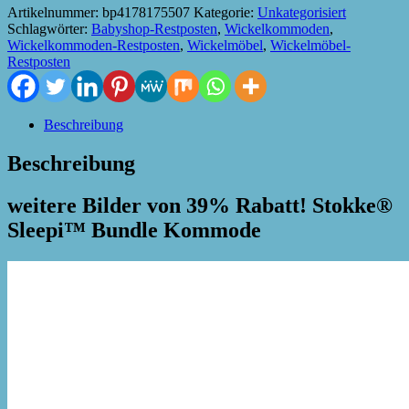
Artikelnummer:
bp4178175507
Kategorie:
Unkategorisiert
Schlagwörter:
Babyshop-Restposten
,
Wickelkommoden
,
Wickelkommoden-Restposten
,
Wickelmöbel
,
Wickelmöbel-
Restposten
Beschreibung
Beschreibung
weitere Bilder von 39% Rabatt! Stokke®
Sleepi™ Bundle Kommode