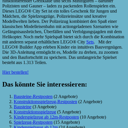
funktionierender Greifklaue und sechs Minifiguren – darunter
Polizisten und Gauner – laden zu packenden Rollenspielen ein.
Dieses LEGO® City Set ist ein tolles Geschenk für Jungen und
Mädchen, die Spielzeugzüge, Polizeieinsätze und kreative
Modellwelten lieben. Der Polizeizug kombiniert den Spaß einer
klassischen Modelleisenbahn mit actiongeladenen Szenarien wie
Gefängnisausbrüchen, Überfällen und Verfolgungsjagden mit dem
Helikopter. Noch mehr Spielspaß bietet sich durch die Kombination
mit anderen separat erhältlichen LEGO® City
Sets
. Mit der
LEGO® Builder App erleben Kinder ein intuitives Bauvergnügen.
Die 3D-Anleitung ermöglicht es, Modelle zu drehen, zu zoomen
und den Baufortschritt zu speichern. Das umfangreiche Spielset
besteht aus 1.313 Teilen.
Hier bestellen!
Das könnte Sie interessieren:
Bausteine-Restposten
(2 Angebote)
Konstruktionsspielzeug-Restposten
(2 Angebote)
Bausteine
(3 Angebote)
Konstruktionsspielzeug
(5 Angebote)
Kinderspielzeug ab 12m-Restposten
(10 Angebote)
Spielzeug-Restposten
(15 Angebote)
Kinderspielzeug ab 12m
(24 Angebote)