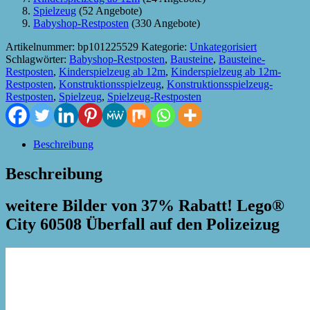
Spielzeug
(52 Angebote)
Babyshop-Restposten
(330 Angebote)
Artikelnummer:
bp101225529
Kategorie:
Unkategorisiert
Schlagwörter:
Babyshop-Restposten
,
Bausteine
,
Bausteine-
Restposten
,
Kinderspielzeug ab 12m
,
Kinderspielzeug ab 12m-
Restposten
,
Konstruktionsspielzeug
,
Konstruktionsspielzeug-
Restposten
,
Spielzeug
,
Spielzeug-Restposten
Beschreibung
Beschreibung
weitere Bilder von 37% Rabatt! Lego®
City 60508 Überfall auf den Polizeizug